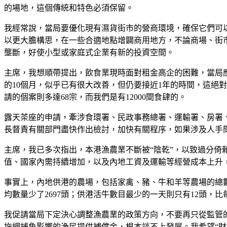
的場地，這個傳統和特色必須保留。
我經常說，當局要優化現有濕貨街市的營商環境，確保它們可
以更大膽構思，在一些合適地點增闢商用地方，不論商場、街
壟斷，好使小型或家庭式企業有新的投資空間。
主席，我想順帶提出，飲食業現時面對租金高企的困難，當局應加
的10個月，似乎已有很大改善，但仍要接近1年的時間，這絕對
請的個案則多達68宗，而我們是有12000間食肆的。
露天茶座的申請，牽涉食環署、民政事務總署、運輸署、房署
長督責有關部門盡快作出檢討，加快有關程序，如果涉及人手
主席，我已多次指出，本港漁農業不斷被“陰乾”，以致過分
值、國家內需持續增加，以及內地工資及運輸等經營成本上升
事實上，內地供港的農場，包括家禽、豬、牛和羊等農場的總數已由
均數量少了2697頭；供港活牛數目最少的一天則只有12頭，比
我促請當局下定決心調整漁農業的政策方向，不要再只從監管
拖網捕魚影響的漁民提供補償金，根本談不上發展。我希望“