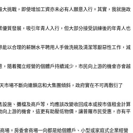
最大挑戰，即使增加工資亦未必有人願意入行。其實，我就施政
業優質發展，吸引年青人入行，但大部分接受訓練後的年青人也
界能以合理的薪酬水平聘用人手做洗碗及清潔等厭惡性工作，減
意，隨着獨立經營的個體戶持續減少，市民向上游的機會亦會越
今天市場不斷向連鎖店和大集團傾斜，政府實在不可再敷衍了
的零售設施、攤檔及商戶等，均應該改變收回成本或按市值租金計算
動向上游的機會，這更有助壓低物價，讓普羅市民受惠，亦有平
的商場。房委會商場一向都是給個體戶、小型或家庭式企業經營