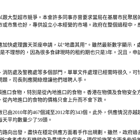
以跟大型超市競爭。本會許多同事亦曾要求當局在基層市民聚居
市或市集也好，專供設立小本經營的市場。政府在整個過程中，
快處理露天茶座申請，以“地盡其用”。雖然最新數字顯示，處理露
是不理想的，因為很多食肆現時的租約期也只是3年。況且，申請
、消防處及警務處等多個部門，單單文件處理已經需時很久，可
問題，司長則應開綠燈讓他們增聘人手。
倚賴進口食物，特別是從內地進口的食物。香港在物價及食物安全
，從內地進口的食物的價格只會上升而不會下跌。
2010年的467個減至2012年的343個。此外，供應情況亦
每天平均數量少了59頭。
的路向出發，盡快在穩定供應方面着手作出規劃。雖然，政府過
財爺”會考慮在有機耕作及農場生化保安、環保設施等方面多些投