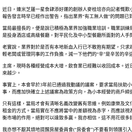
近日，連米芝蓮一星食肆添好運的創辦人麥桂培亦向記者慨歎
報告發言時早已經作出警告，指出業界“有工無人做”的問題已
當局最擅長的，便是說已積極為業界加強職業培訓。職業訓練
是投身酒店或高級餐廳，對平民化及中小型餐廳所面對的人手
老實說，業界對於是否有本地新血入行已不敢抱有期望，只求
輕老闆或管理同事的工作負擔，減一下他們的“辛”是辛苦的辛
主席，現時各種經營成本大增，飲食業已經難以收回成本。近
來越少。
事實上，本會早於3年前已通過我動議的議案，要求當局扶助小
事，而應加快確立上述議案為政策方向，為小本經營的商戶締
只有這樣，當局才會有清晰名義改變舊有思維。例如康樂及文化事
租金的方式。當局實在不應將當中的差額視為赤字，而應該視
衡市場的作用，絕對可以達致多贏。我亦相信，這不用花很多
我亦想不厭其煩地提醒房屋委員會(“房委會”)不要看到領匯