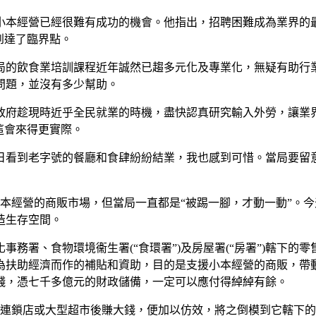
小本經營已經很難有成功的機會。他指出，招聘困難成為業界的
到達了臨界點。
局的飲食業培訓課程近年誠然已趨多元化及專業化，無疑有助行
問題，並沒有多少幫助。
政府趁現時近乎全民就業的時機，盡快認真研究輸入外勞，讓業
這會來得更實際。
日看到老字號的餐廳和食肆紛紛結業，我也感到可惜。當局要留
本經營的商販市場，但當局一直都是“被踢一腳，才動一動”。
造生存空間。
務署、食物環境衞生署(“食環署”)及房屋署(“房署”)轄下
為扶助經濟而作的補貼和資助，目的是支援小本經營的商販，帶
錢，憑七千多億元的財政儲備，一定可以應付得綽綽有餘。
引入連鎖店或大型超市後賺大錢，便加以仿效，將之倒模到它轄下