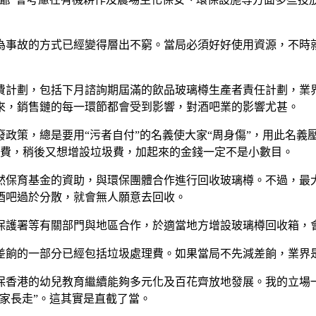
為事故的方式已經變得層出不窮。當局必須好好使用資源，不時
費計劃，包括下月諮詢期屆滿的飲品玻璃樽生產者責任計劃，業
來，銷售鏈的每一環節都會受到影響，對酒吧業的影響尤甚。
政策，總是要用“污者自付”的名義使大家“周身傷”，用此名義
加費，稍後又想增設垃圾費，加起來的金錢一定不是小數目。
然保育基金的資助，與環保團體合作進行回收玻璃樽。不過，最
酒吧過於分散，就會無人願意去回收。
保護署等有關部門與地區合作，於適當地方增設玻璃樽回收箱，
差餉的一部分已經包括垃圾處理費。如果當局不先減差餉，業界
確保香港的幼兒教育繼續能夠多元化及百花齊放地發展。我的立場
家長走”。這其實是直截了當。