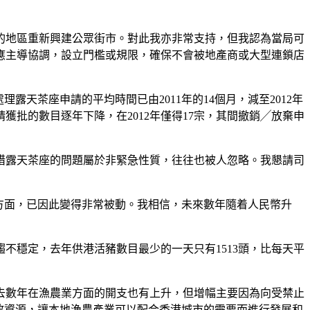
的地區重新興建公眾街市。對此我亦非常支持，但我認為當局可
應主導協調，設立門檻或規限，確保不會被地產商或大型連鎖店
天茶座申請的平均時間已由2011年的14個月，減至2012年
獲批的數目逐年下降，在2012年僅得17宗，其間撤銷╱放棄申
惜露天茶座的問題屬於非緊急性質，往往也被人忽略。我懇請司
方面，已因此變得非常被動。我相信，未來數年隨着人民幣升
越趨不穩定，去年供港活豬數目最少的一天只有1513頭，比每天平
去數年在漁農業方面的開支也有上升，但增幅主要因為向受禁止
放資源，讓本地漁農產業可以配合香港城市的需要而進行發展和