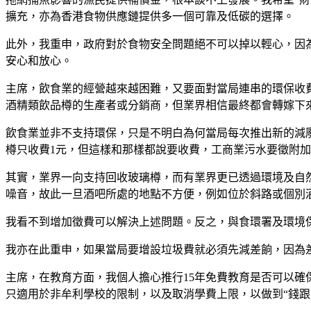
擴充，亦為香港食物供應鏈提供多一個可靠及低碳的選擇。
此外，我重申，政府對於食物安全問題絕不可以掉以輕心，因
安心和放心。
主席，飲食業的經營越來越困難，又要面對當局連串的環保收
酒精類飲品樽的生產者或分銷商，但業界相信最終都會轉嫁下
飲食業並非不支持環保，只是不明白為何當局每次推出新的減廢
樽只收費1元，但這樣和那樣都說要收費，工商業污水要徵附
其實，業界一向支持回收玻璃樽，而有業界更已透過環境及自
噪音，故此一旦酒吧所處的地點不方便，例如位於斜路或個別
我看不到增加徵費可以解決上述問題。反之，與食環署及環境
我亦在此重申，如果當局要增設垃圾費就必須先減差餉，因為
主席，在教育方面，我個人擔心推行15年免費教育是否可以
只適用於非牟利學校的限制，以及取消學費上限，以做到“錢跟