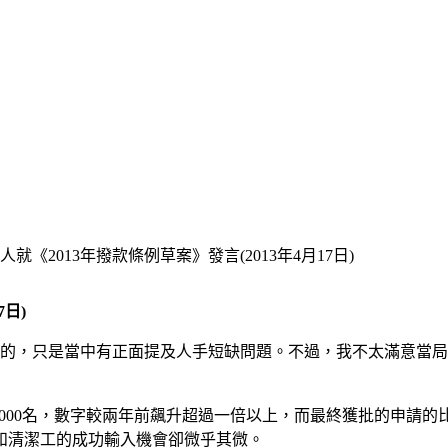
就《2013年撥款條例草案》發言(2013年4月17日)
7日)
安慰的，只是當中有正面提及人手短缺問題。不過，我不太滿意當
00名，數字較兩年前飆升超過一倍以上，而最終獲批的申請的比率更逐
和清潔工的成功輸入機會卻微乎其微。