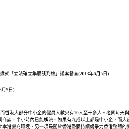
就「立法確立集體談判權」議案發言(2013年6月5日)
月5日)
”)，而香港大部分中小企的僱員人數只有10人至十多人。老闆每
闆商談，半小時內已能解決。如果有九成以上都是中小企，而大家
於本港營商環境，另一項是關於香港整體持續競爭力香港整體的