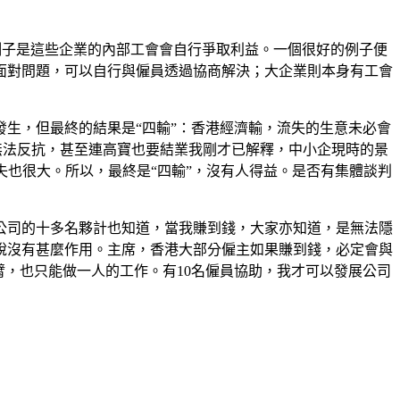
例子是這些企業的內部工會會自行爭取利益。一個很好的例子便
面對問題，可以自行與僱員透過協商解決；大企業則本身有工會
生，但最終的結果是“四輸”：香港經濟輸，流失的生意未必會
無法反抗，甚至連高寶也要結業我剛才已解釋，中小企現時的景
失也很大。所以，最終是“四輸”，沒有人得益。是否有集體談判
公司的十多名夥計也知道，當我賺到錢，大家亦知道，是無法隱
說沒有甚麼作用。主席，香港大部分僱主如果賺到錢，必定會與
臂，也只能做一人的工作。有
10名僱員協助，我才可以發展公司