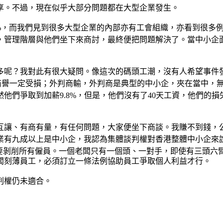
享。不過，現在似乎大部分問題都在大型企業發生。
7%，而我們見到很多大型企業的內部亦有工會組織，亦看到很多
，管理階層與他們坐下來商討，最終便把問題解決了。當中小企
多呢？我對此有很大疑問。像這次的碼頭工潮，沒有人希望事件發
其商譽一定受損；外判商輸，外判商是典型的中小企，夾在當中，
他們爭取到加薪9.8%，但是，他們沒有了40天工資，他們的損
互讓、有商有量，有任何問題，大家便坐下商談。我賺不到錢，
業有九成以上是中小企，我認為集體談判權對香港整體中小企來
，要剝削所有僱員。一個老闆只有一個頭、一對手，即使有三頭六
闆刻薄員工，必須訂立一條法例協助員工爭取個人利益才行。
判權仍未適合。