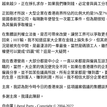
越來越少，正在掙扎求存，如果我們賺到錢，必定會與員工分
正如剛才所說，大型企業在香港商界所佔的比例大約是5%至
是國泰航空公司，每隔數年便發生一次罷工事件，但為期很短
為其僱員爭取權益。
在集體談判權立法後，是否可帶來改變，讓勞工界可以爭取更
回來；HIT輸，我不知道這家大企業在金錢上損失多少，但
況是被夾在中間，是最淒涼的一羣最後，當然是碼頭工人，雖然
權便可以變成“四贏”呢？這是一大疑問。
我在香港營商，大部分都是中小企，一直以來都是與僱員互諒
瞞的，當然，大企業的情況便完全不同。如果在香港運作的企
僱員分享，並不如某些議員所說，所有企業家都是“賺到盡”
的生意，找到客人、賺到利潤。所以，我不相信大部分企業老
主席，我認為對今時今日的香港來說，這項議案倡議的集體談
多謝主席，我謹此陳辭。
自由黨 Liberal Party - Copyright © 2004-2022