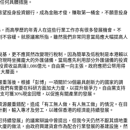
有任何具體措施。
希望投身投資銀行，成為金融才俊，賺取第一桶金，不願意投身
渴，而高學歷的年青人在這些行業工作亦有很多發展機會。不
刻不容緩。就原議案所指，雖然我們非常同意當局應大幅提高人
稅基，更不應貿然改變現行稅制，因為簡單及低稅制是本港賴以
府現時坐擁龐大的外匯儲備，當局應先利用部分外匯儲備的投資
投資收益高達1,086億元。自由黨一向主張，政府應把公帑用得
三大層面。
重落後。根據「彭博」一項關於50個最具創新力的國家的調
，我們有需要在科研方面加大力度，以提升競爭力。自由黨支持
支可獲30%現金回贈，以促進有關產業的發展。
資源嚴重錯配，造成「有工無人做，有人無工做」的情況。在目
計劃，輸入專才及勞工，以確保香港的經濟能持續發展。
可持續發展」的議案辯論中曾提出，但我今天仍然不厭其煩地重
大廈的做法，由政府興建貨倉作為配合行業發展的基建設施，然