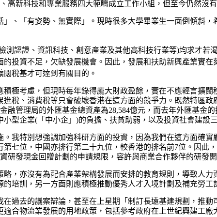
遊、高新科技和專業服務四大範疇成立工作小組，但至今仍然沒
話」、「有姿勢、無實際」。現時很多大學畢業生一面倒傾斜，
如檢測認證、資訊科技、創意產業及其他高科技行業等)均求才若
面的投資不足，欠缺發展機會。因此，發展和扶助新興產業實在
擴闊稅基才可達到有關目的。
應積極考慮，但現時每年錄得龐大財政盈餘，實在不應輕言擴闊
累進稅、消費稅等只會破壞香港在這方面的競爭力。既然特區政
融管理局的外匯基金總資產為28,584億元，而去年外匯基金的
小型企業(「中小企」)的負擔、扶貧助弱，以及投資社會建設
施。我特別想強調加強科研方面的投資，因為我們在這方面確實嚴
行第七位，中國亦排行第二十九位，較香港的排名前7位。因此
資研發現金回贈計劃的申請規限，容許與商業合作夥伴的研發開
策略，亦沒有為配合產業架構發展而安排的教育規則，導致人力
源的培訓，另一方面則應積極推動優秀人才入境計劃及補充勞工
我在過去的議案辯論，甚至在上星期「制訂長遠基建規劃，推動
更適合物流業發展的用地政策，包括參考政府在上世紀興建工廠