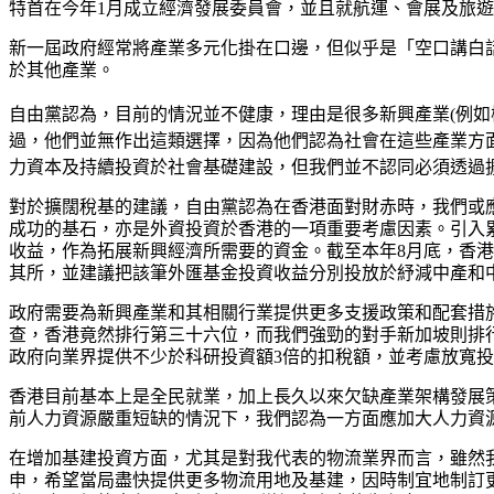
特首在今年1月成立經濟發展委員會，並且就航運、會展及旅
新一屆政府經常將產業多元化掛在口邊，但似乎是「空口講白
於其他產業。
自由黨認為，目前的情況並不健康，理由是很多新興產業(例
過，他們並無作出這類選擇，因為他們認為社會在這些產業方
力資本及持續投資於社會基礎建設，但我們並不認同必須透過
對於擴闊稅基的建議，自由黨認為在香港面對財赤時，我們或
成功的基石，亦是外資投資於香港的一項重要考慮因素。引入
收益，作為拓展新興經濟所需要的資金。截至本年8月底，香港金
其所，並建議把該筆外匯基金投資收益分別投放於紓減中產和中
政府需要為新興產業和其相關行業提供更多支援政策和配套措
查，香港竟然排行第三十六位，而我們強勁的對手新加坡則排
政府向業界提供不少於科研投資額3倍的扣稅額，並考慮放寬投
香港目前基本上是全民就業，加上長久以來欠缺產業架構發展
前人力資源嚴重短缺的情況下，我們認為一方面應加大人力資
在增加基建投資方面，尤其是對我代表的物流業界而言，雖然
申，希望當局盡快提供更多物流用地及基建，因時制宜地制訂