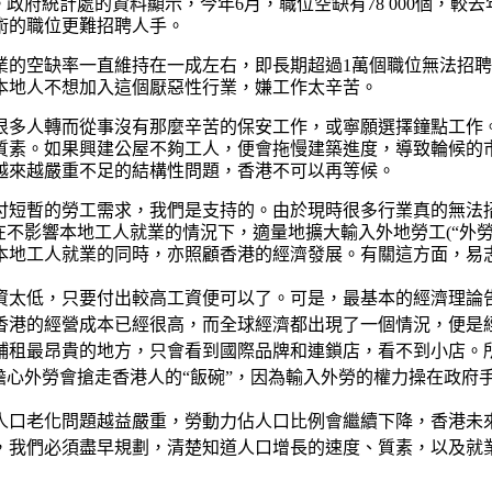
政府統計處的資料顯示，今年6月，職位空缺有78 000個，
術的職位更難招聘人手。
業的空缺率一直維持在一成左右，即長期超過1萬個職位無法招
本地人不想加入這個厭惡性行業，嫌工作太辛苦。
很多人轉而從事沒有那麼辛苦的保安工作，或寧願選擇鐘點工作
質素。如果興建公屋不夠工人，便會拖慢建築進度，導致輪候的市
越來越嚴重不足的結構性問題，香港不可以再等候。
付短暫的勞工需求，我們是支持的。由於現時很多行業真的無法
在不影響本地工人就業的情況下，適量地擴大輸入外地勞工(“外
本地工人就業的同時，亦照顧香港的經濟發展。有關這方面，易
資太低，只要付出較高工資便可以了。可是，最基本的經濟理論
香港的經營成本已經很高，而全球經濟都出現了一個情況，便是
鋪租最昂貴的地方，只會看到國際品牌和連鎖店，看不到小店。
擔心外勞會搶走香港人的“飯碗”，因為輸入外勞的權力操在政府
人口老化問題越益嚴重，勞動力佔人口比例會繼續下降，香港未
，我們必須盡早規劃，清楚知道人口增長的速度、質素，以及就