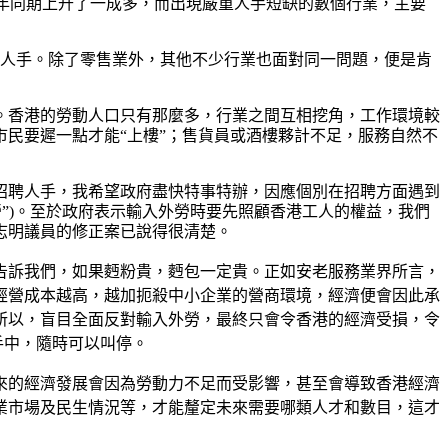
較去年同期上升了一成多，而出現嚴重人手短缺的數個行業，主要
聘人手。除了零售業外，其他不少行業也面對同一問題，便是肯
。香港的勞動人口只有那麼多，行業之間互相挖角，工作環境較
民要遲一點才能“上樓”；售貨員或酒樓夥計不足，服務自然不
招聘人手，我希望政府盡快特事特辦，因應個別在招聘方面遇到
勞”)。至於政府表示輸入外勞時要先照顧香港工人的權益，我們
志明議員的修正案已說得很清楚。
告訴我們，如果麪粉貴，麪包一定貴。正如安老服務業界所言，
經營成本越高，越加扼殺中小企業的營商環境，經濟便會因此承
所以，盲目全面反對輸入外勞，最終只會令香港的經濟受損，令
手中，隨時可以叫停。
來的經濟發展會因為勞動力不足而受影響，甚至會導致香港經濟
業市場及民生情況等，才能釐定未來需要哪類人才和數目，這才