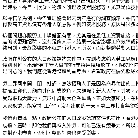
事實上，香港“有工無人做”的情況已出現良久，可說十分嚴重。
是建築、零售、飲食、物流、護理及安老服務等，尤其是低技
以零售業為例，零售管理協會過去兩年進行的調查顯示，零售
付較高工資也沒有香港人願意做。例如安老服務，原因是很多
這個問題亦跟勞工市場錯配有關，尤其是在最低工資實施後，
差的就更難招聘。沒有足夠人手，結果一定會影響工作效率或
夠周到，最終影響的不就是香港人。所以，面對整體勞動人口
政府在剛公布的人口政策諮詢文件中，提到考慮輸入勞工以應
特別困難、出現“有工無人做”的行業採用特項形式，研究如何
是同意的。我們應從香港整體利益考慮，希望政府在優先照顧
勞工界同事開口閉口批評，無法招聘人手是因為商界付出的工
提高工資也只能向其他同業挖角，未能吸引新人入行。其次，
受越來越大壓力，無形中幫助大企業壟斷。正如大家所見，在
大家永遠只能當“打工仔”，沒有出頭的一天。勞工界其實無須
我們再看遠一點，政府公布的人口政策諮詢文件也提出，香港
衰退。屆時，即使我們再輸入外勞，可能已沒有競爭力。所以
是對香港盡責，否則，整個社會也會受影響。