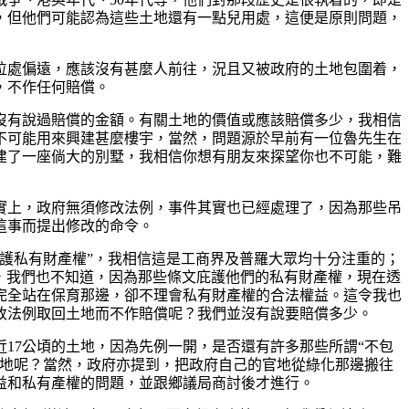
，但他們可能認為這些土地還有一點兒用處，這便是原則問題，
位處偏遠，應該沒有甚麼人前往，況且又被政府的土地包圍着，
，不作任何賠償。
沒有說過賠償的金額。有關土地的價值或應該賠償多少，我相信
不可能用來興建甚麼樓宇，當然，問題源於早前有一位魯先生在
建了一座倘大的別墅，我相信你想有朋友來探望你也不可能，難
實上，政府無須修改法例，事件其實也已經處理了，因為那些吊
這事而提出修改的命令。
護私有財產權”，我相信這是工商界及普羅大眾均十分注重的；
》，我們也不知道，因為那些條文庇護他們的私有財產權，現在透
完全站在保育那邊，卻不理會私有財產權的合法權益。這令我也
改法例取回土地而不作賠償呢？我們並沒有說要賠償多少。
17公頃的土地，因為先例一開，是否還有許多那些所謂“不包
土地呢？當然，政府亦提到，把政府自己的官地從綠化那邊搬往
益和私有產權的問題，並跟鄉議局商討後才進行。