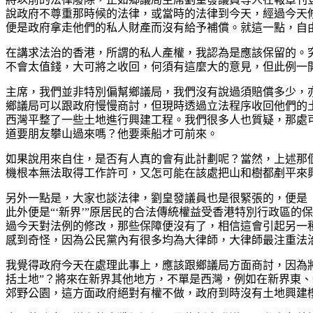
說政府不尊重那時候的法律，或當時的法律到今天，經過今天
便是政府拿走他們的私人財產而沒有給予補償。就這一點，自
在講求法治的香港，所謂的私人產權，我認為是應該保留的。
不會太值錢，大可將之收回，何須有這麼大的意見，但此例一
主席，我們並非特別偏幫鄉議局，我們沒有說過須賠償多少，
鄉議局可以跟政府慢慢商討，但現時透過立法程序收回他們的
西灣平整了一些土地進行興建工程。我們很多人也質疑，那處
道要朋友攀山過來嗎？他要乘船才可前來。
如果說用來自住，是否有人真的會有此計劃呢？當然，上述那
機根本無法取得工作許可，又怎可能在該處把山和樹都剷平來
另外一點是，大家也談法律，劉皇發議員也是很緊張的，便是
此外便是“‘新界’”原居民的合法傳統權益受香港特別行政區
過今天對法例的修改，那些保障便沒有了，相信這會引起另一
感到奇怪，因為公民黨內有很多均為大律師，大律師最注重法
我覺得政府今天在處理此事上，應該跟鄉議局方面商討，因為將
括土地”？將來在新界其他地方，不單是西灣，例如在新界東
郊野公園，這方面政府絕對有權不做，政府到時沒有土地興建