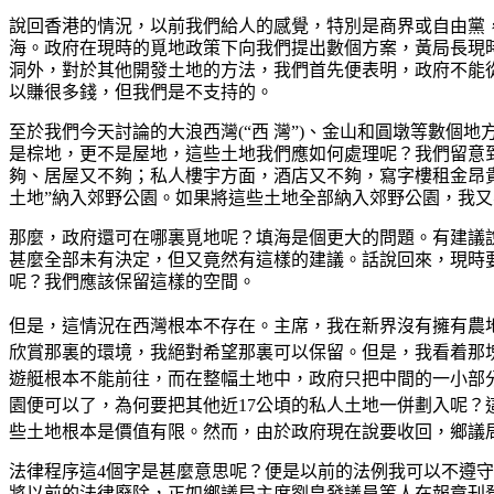
說回香港的情況，以前我們給人的感覺，特別是商界或自由黨
海。政府在現時的覓地政策下向我們提出數個方案，黃局長現
洞外，對於其他開發土地的方法，我們首先便表明，政府不能
以賺很多錢，但我們是不支持的。
至於我們今天討論的大浪西灣(“西 灣”)、金山和圓墩等數個
是棕地，更不是屋地，這些土地我們應如何處理呢？我們留意
夠、居屋又不夠；私人樓宇方面，酒店又不夠，寫字樓租金昂貴
土地”納入郊野公園。如果將這些土地全部納入郊野公園，我又
那麼，政府還可在哪裏覓地呢？填海是個更大的問題。有建議
甚麼全部未有決定，但又竟然有這樣的建議。話說回來，現時
呢？我們應該保留這樣的空間。
但是，這情況在西灣根本不存在。主席，我在新界沒有擁有農
欣賞那裏的環境，我絕對希望那裏可以保留。但是，我看着那
遊艇根本不能前往，而在整幅土地中，政府只把中間的一小部
園便可以了，為何要把其他近17公頃的私人土地一併劃入呢
些土地根本是價值有限。然而，由於政府現在說要收回，鄉議局
法律程序這4個字是甚麼意思呢？便是以前的法例我可以不遵
將以前的法律廢除，正如鄉議局主席劉皇發議員等人在報章刊