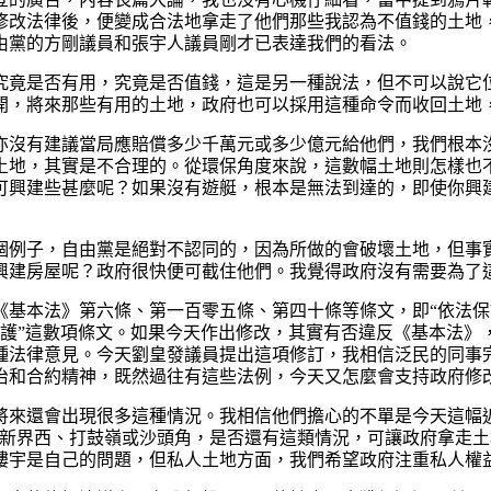
修改法律後，便變成合法地拿走了他們那些我認為不值錢的土地
由黨的方剛議員和張宇人議員剛才已表達我們的看法。
究竟是否有用，究竟是否值錢，這是另一種說法，但不可以說它
開，將來那些有用的土地，政府也可以採用這種命令而收回土地
亦沒有建議當局應賠償多少千萬元或多少億元給他們，我們根本
土地，其實是不合理的。從環保角度來說，這數幅土地則怎樣也
可興建些甚麼呢？如果沒有遊艇，根本是無法到達的，即使你興
個例子，自由黨是絕對不認同的，因為所做的會破壞土地，但事
興建房屋呢？政府很快便可截住他們。我覺得政府沒有需要為了
《基本法》第六條、第一百零五條、第四十條等條文，即“依法保
的保護”這數項條文。如果今天作出修改，其實有否違反《基本法
種法律意見。今天劉皇發議員提出這項修訂，我相信泛民的同事
治和合約精神，既然過往有這些法例，今天又怎麼會支持政府修
來還會出現很多這種情況。我相信他們擔心的不單是今天這幅近
、新界西、打鼓嶺或沙頭角，是否還有這類情況，可讓政府拿走
樓宇是自己的問題，但私人土地方面，我們希望政府注重私人權