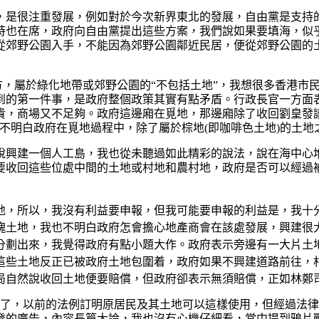
，是很注重發展，例如對於今次新界東北的發展，自由黨是支持
時也在席，政府向自由黨提出這些方案，我們說如果要填海，似
從郊野公園入手，不能因為郊野公園鄰近民居，便從郊野公園的
地方，屬於綠化地帶或郊野公園的“不包括土地”，我想很多香港市
到的第一件事，是政府整個政策其實有點矛盾。行政長官一方面
，商場又不足夠。政府這邊廂在覓地，那邊廂除了收回劉皇發議員
不明白政府在覓地過程中，除了屬於棕地(即咖啡色土地)的土地
說興建一個人工島，我也從未聽過如此精彩的說法，說在海中心
要收回這些位處中間的土地或村地和農村地，政府是否可以經過
地，所以，我沒有利益要申報，但我可能要申報的利益是，我十
塊土地，我也不明白政府怎會擔心地產商會在該處發展，興建很
分劃出來，我覺得政府有點小題大作。政府表示旁邊有一大片土地
？這些土地反正已被政府土地包圍着，政府如果不興建道路前往，
自然說收回土地便要賠償，但政府卻表示無須賠償，正如林鄭司
守了，以前的法例訂明原居民及其土地可以這樣使用，但經過法
登的廣告，內容長篇大論，我也沒有心機仔細看，當中提到鴉片戰