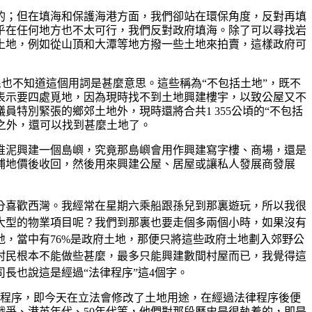
的；但在填海和保護海港方面，我們卻站在環保角度，反對再填
乎在任何地方也不太可行，我們反對政府填海。除了可以尋找岩
土地，例如從山頂和大潭等地方撥一些土地來拍賣，這樣政府可
民也不知道這個用詞是甚麼意思。這些稱為“不包括土地”，既不
表示要四處覓地，因為現時找不到土地興建樓宇，以致公屋又不
特別緊張的鄉郊土地外，現時還將合共1 355公頃的“不包括
之外，還可以找到甚麼土地了。
堆泥興建一個島嶼，究竟那島嶼會用作興建寫字樓、商場，還是
補地價後收回，然後用來興建公屋、居屋或讓私人發展商發展
分喜歡西灣。我經常在星期六乘船跟孫兒到那裏遊玩，所以我很
大型的物業項目呢？我們到那裏也要走個多兩個小時，如果沒有
，當中有76%是政府土地，那便只將這些政府土地劃入郊野公
村民根本不能做些甚麼，最多只能興建數間村屋而已，我覺得這
長也說這是經過“法律程序”這4個字。
律程序，即今天在立法會修改了土地用途，在經過法律程序後便
爭、港英年代、50年代等，他們對那段歷史是很執着的，即是