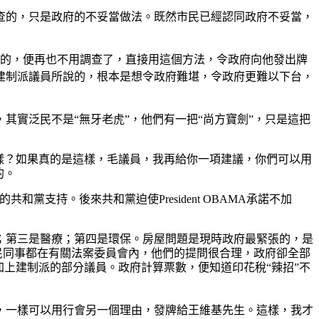
查的，只是政府的不妥當做法。既然市民已經認同政府不妥當，
目的，便再也不用調查了，直接用這個方法，令政府向他發出牌
建制派議員所說的，根本是想令政府難堪，令政府更難以下台，
實泛民不是“無牙老虎”，他們有一把“尚方寶劍”，只是這把
樣？如果真的是這樣，毛議員，我再給你一項建議，你們可以用
的。
法說服美國的共和黨支持。後來共和黨迫使President OBAMA承諾不加
；第三是醫療；第四是環保。房屋問題是現時政府最緊張的，是
民同事都在有關法案委員會內，他們的提問很合理，政府卻全部
上建制派的部分議員。政府計算票數，便知道印花稅“辣招”不
，一樣可以用行會另一個理由，發牌給王維基先生。這樣，我才