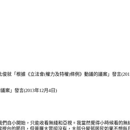
俊就「根據《立法會(權力及特權)條例》動議的議案」發言(2013
」發言(2013年12月4日)
我們自小開始，只能收看無綫和亞視。我當然覺得小時候看的無綫
賞其他電視台的節目，但普羅大眾卻沒有，大部分屋邨居民如果不想