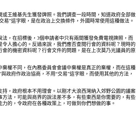
視或王維基先生獲發牌照。我們調查一段時間，知道政府全部做
交易”這字眼，是在政治上交換條件，外國時常使用這種做法。
說法，在招標後，3個申請者中只有兩間獲發免費電視牌照，而
是令人擔心的。反過來說，我們應否查閱行會的資料呢？現時的
行會的機密資料呢？行會文件的問題，是在上次莫乃光議員的原
中棄權不同，在內務委員會會議中棄權是真正的棄權，而在這種
”與政府作政治協商，不用“交易”這字眼，而使用其他的方法，
支持，政府根本不用理會。以剛才大浪西灣納入郊野公園的議案
事方法，可能與商界的說法差不多，有些東西是你需要的，有些
能力的，令政府在各種政策上，可做到你們想做的事。