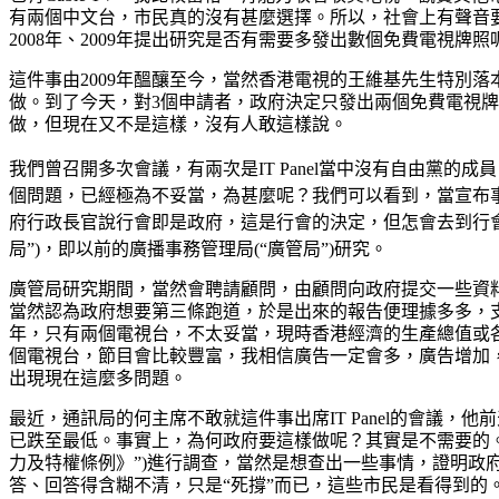
有兩個中文台，市民真的沒有甚麼選擇。所以，社會上有聲音要
2008年、2009年提出研究是否有需要多發出數個免費電視牌
這件事由2009年醞釀至今，當然香港電視的王維基先生特別
做。到了今天，對3個申請者，政府決定只發出兩個免費電視
做，但現在又不是這樣，沒有人敢這樣說。
我們曾召開多次會議，有兩次是IT Panel當中沒有自由黨的
個問題，已經極為不妥當，為甚麼呢？我們可以看到，當宣布事件
府行政長官說行會即是政府，這是行會的決定，但怎會去到行
局”)，即以前的廣播事務管理局(“廣管局”)研究。
廣管局研究期間，當然會聘請顧問，由顧問向政府提交一些資
當然認為政府想要第三條跑道，於是出來的報告便理據多多，支
年，只有兩個電視台，不太妥當，現時香港經濟的生產總值或各行各業
個電視台，節目會比較豐富，我相信廣告一定會多，廣告增加
出現現在這麼多問題。
最近，通訊局的何主席不敢就這件事出席IT Panel的會議
已跌至最低。事實上，為何政府要這樣做呢？其實是不需要的。
力及特權條例》”)進行調查，當然是想查出一些事情，證明
答、回答得含糊不清，只是“死撐”而已，這些市民是看得到的