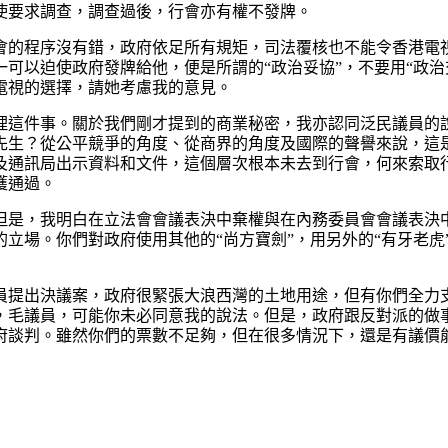
使要求調查，調查過後，行會亦有權不發牌。
會的程序沒有錯，政府依足所有規矩，司法覆核也不能令香港電
可以迫使政府發牌給他，便是所謂的“政治妥協”，不要用“政治
電視的選擇，請她考慮我的意見。
理這件事。關於我們剛才提到的商業秘密，我亦認同泛民議員的
先生？從公平競爭的角度、從商界的角度及國際的聲譽來說，這
及通訊局出示資料和文件，這個層次根本未去到行會，何來索取
獲通過。
但是，我明白在立法會會議表決中棄權與在內務委員會會議表決
立場。你們對政府使用其他的“尚方寶劍”，用另外的“有牙老虎
員提出決議案，政府很緊張大浪西灣的土地用途，但有你們全力
，毛議員，可能你未必同意我的說法。但是，政府跟反對派的做
府談判。雖然你們的票數不足夠，但在很多情況下，還是有議價