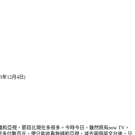
年12月4日)
和亞視，節目比現在多很多。今時今日，雖然既有now TV，
每月多付數百元，便只能收看無綫和亞視，減去兩個英文台後，只