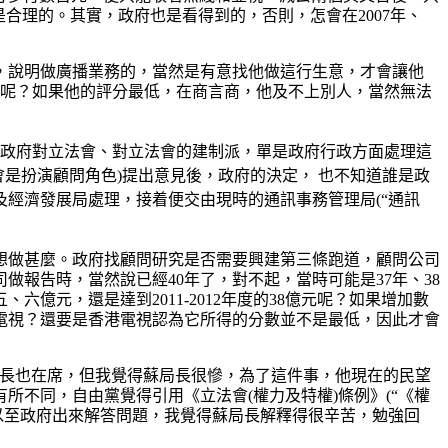
合理的。其實，政府也是看得到的，否則，怎會在2007年、
地，說明做廣播業務的，當然是有意找他做這行生意，才會讓他
低呢？如果他的評分最低，在商言商，他及不上別人，當然無法
不要說政府對立法會、對立法會的建制派，單是政府行政方面處理這
會是扮演顧問角色)提出意見後，政府的決定， 也不知道誰是政
經濟發展局處理，接着便交由現時的通訊事務管理局(“通訊
想做甚麼。政府找顧問研究是否需要興建第三條跑道，顧問公司
報告時，當然說已經40年了，對不起，當時可能是37年、38
六億元，還是達到2011-2012年度的38億元呢？如果增加數
電視？還要是香港電視認為它所得的分數並不是最低，因此才會
蘇局長也在席，但我覺得蘇局長很慘，為了這件事，他現在的民望
不同，自由黨覺得引用《立法會(權力及特權)條例》(“《權
以至政府出來解答問題，我覺得蘇局長解釋得很辛苦，勉強回