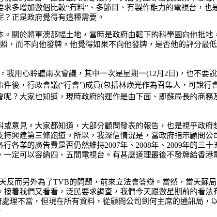
求多增加數個比較“有料”、多節目、有製作能力的電視台，也是
照呢？正是政府覺得有這種需要。
落本。關於將軍澳那幅土地，當時是政府由轄下的科學園向他批
牌照，而不向他發牌。他覺得如果不向他發牌，是否他的評分最
成員，我用心聆聽兩次會議，其中一次是星期一(12月2日)，也
後，行政會議(“行會”)成員(包括林煥光作為召集人，可說行
會呢？大家也知道，現時政府的運作是由下面、即蘇局長的商務及
料或意見。大家都知道，大部分顧問發表的報告，也是視乎政府
持興建第三條跑道。所以，我深信情況是，當政府指示顧問公司做
的廣告費是否仍然維持2007年、2008年、2009年的三十五、
，一定可以容納四、五間電視台。有甚麼道理最後不發牌給香港
，他前天反而另外為了TVB的問題，前來立法會答辯。當然，當天
接着我們又看看，泛民要求調查，我們今天跟數星期前的看法有所
政府處理不當，但現在所有資料，從顧問公司到何主席的通訊局，
。