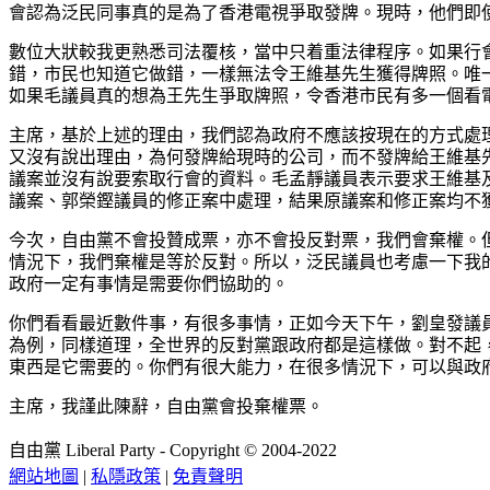
會認為泛民同事真的是為了香港電視爭取發牌。現時，他們即
數位大狀較我更熟悉司法覆核，當中只着重法律程序。如果行
錯，市民也知道它做錯，一樣無法令王維基先生獲得牌照。唯一
如果毛議員真的想為王先生爭取牌照，令香港市民有多一個看
主席，基於上述的理由，我們認為政府不應該按現在的方式處
又沒有說出理由，為何發牌給現時的公司，而不發牌給王維基
議案並沒有說要索取行會的資料。毛孟靜議員表示要求王維基
議案、郭榮鏗議員的修正案中處理，結果原議案和修正案均不
今次，自由黨不會投贊成票，亦不會投反對票，我們會棄權。
情況下，我們棄權是等於反對。所以，泛民議員也考慮一下我的
政府一定有事情是需要你們協助的。
你們看看最近數件事，有很多事情，正如今天下午，劉皇發議
為例，同樣道理，全世界的反對黨跟政府都是這樣做。對不起
東西是它需要的。你們有很大能力，在很多情況下，可以與政
主席，我謹此陳辭，自由黨會投棄權票。
自由黨 Liberal Party - Copyright © 2004-2022
網站地圖
|
私隱政策
|
免責聲明