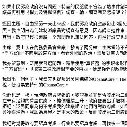
如果市民認為政府沒有問題，特首的民望便不會為了這事件創
議員再引用《權力及特權條例》調查一輪，調查完又怎樣呢？
返回主題，自由黨第一天出來說，我們認為政府應該發出3個
照。我也明白為何建制派議員對調查有意見，因為調查這件事
其實，政府已經很丟臉，全部問題也無法回答，再進行調查也
主席，我上次在內務委員會會議上發言了兩分鐘，主席當時不在
“尚方寶劍”不應用於這方面。看看外國的政治，當反對黨與執
我亦留意到，泛民就普選問題，時常使用“真普選”的字眼來
“尚方寶劍”，爭取第二種政府很需要的東西，便是你們與政府
我舉出一個例子，我當天也提及過美國總統的ObamaCare，The Patien
稅，便投票支持他的ObamaCare。
你們也是一樣，現時政府最緊張的，我認為並非是否發出第三
在未有足夠的房屋供應下，樓價繼續上升，政府便要出手遏制，
拒絕。泛民同事為何不考慮我的建議呢？他們可對政府說，如果
會獲得通過。我認為房屋才是重大的政策，反而發出第三個牌
我絕對覺得政府要認真考慮，行會也要認真考慮，再找多一個