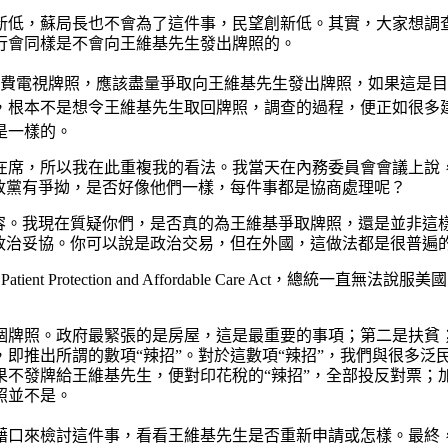
新低，蘇局長也不會為了這件事，民望創新低。其實，大家想調
行會同樣是不會向王維基先生發出牌照的。
免費電視牌照，應該盡量爭取向王維基先生發出牌照，如果這是
，根本不是想令王維基先生取回牌照，調查的過程，便正如很多
是一樣的。
席，所以我在此重複我的看法。我當天在內務委員會會議上說，其
政黨有爭拗，是否好像他們一樣，每件事都是協商處理呢？
形容。我現在質疑你們，是否真的為王維基爭取牌照，還是並非這
政治妥協。你可以說是政治交易，但在外國，這做法都是很普遍
t Protection and Affordable Care Act，總統一直無
個牌照。政府最緊張的是房屋，這是最重要的事項；第二是扶貧
即推出所謂的數項“辣招”。對於這數項“辣招”，我們與很多泛
不發牌給王維基先生，便對印花稅的“辣招”，全部投反對票；加
照並不是。
藉口來檢討這件事，看看王維基先生是否重新申請或怎樣。最終