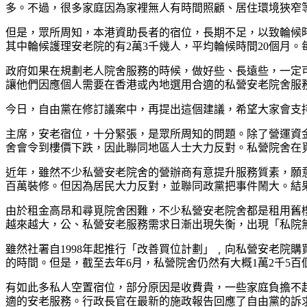
多。不過，很多家庭因為家裡無人有時間照顧、居住環境狹窄
但是，眾所周知，本港資助長者的宿位，長期不足，以致輪候
其中輪候護理安老院的有2萬3千幾人，平均輪候時間20個月。
政府如果在規劃老人院舍服務的時候，做好些、長遠些，一定可
讓他們因應個人需要在香港或內地選用合適的私營安老院舍服
今日，自由黨在修訂議案中，再提出這個建議，希望大家會支
主席，安老宿位，十分緊張，是眾所周知的問題。除了營運資
舍會令到樓價下跌，因此聯同地區人士大力反對。私營院舍在
近年，雖然不少私營安老院舍的營辦商有意提升服務質素，願
百萬裝修。但因為居民大力反對，並聯同政黨把事件鬧大。結
由於租金高昂和尋覓院舍困難，不少私營安老院舍都是租用舊
越來越大，公、私營安老服務需求日漸出現失衡，出現「私院
雖然社署自1998年起推行「改善買位計劃」﹐向私營安老院
的時間。但是，截至去年6月，私營院舍仍然有大概1萬2千5百
有如此多私人空置宿位，部分原因是收費貴，一些家庭負擔不
適的安老服務。行政長官在最新的施政報告回應了自由黨的訴求，