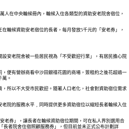
3萬人在中央輪候冊內，輪候入住各類型的資助安老院舍宿位，
正在輪候資助安老宿位的長者，每月發放5千元的「安老券」，
開設安老院舍被一些居民視為「不受歡迎行業」，有居民擔心院
前，便有營辦商看中沙田銀禧花園的商場，簽租約之後花超過一
千萬。
貴，所以不大受市民歡迎。隨著人口老化，社會對資助宿位需求
營安老院的服務水平﹐同時提供更多資助宿位以縮短長者輪候入住
「安老券」，讓長者在輪候資助宿位期間，可在私人界別選用合
千張「長者院舍住宿照顧服務券」，但目前並未正式公布計劃詳