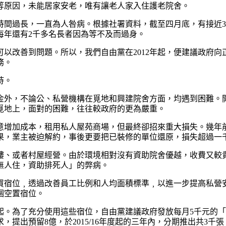
等原因，未能居家安老，唯有讓老人家入住護老院舍。
時間過長，一直為人咎病。根據社署資料，截至四月底，有接近
每年還有2千多名長者因為等不及而過身。
以改善到問題。所以，我們自由黨在2012年起，便建議政府向
務。
持。
金外，不論公、私營機構在覓地和興建院舍方面，均遇到困難。
覓地上，面對的困難，往往較政府的更為嚴重。
意增加成本，租用私人屋苑商場，但最終卻招來重大損失。幾年
果，業主被迫解約，事後更要把已裝修的單位還原，損失超過一
樓、或者村屋經營。由於環境相對沒有資助院舍優越，收費又較
無人住，資助排死人」的弊病。
購買宿位﹐透過改善員工比例和人均面積標準﹐以進一步提高私
個空置宿位。
起。為了充分使用這些宿位，自由黨建議政府發放每月5千元的
提出預留8億，於2015/16年度起的三年內，分期推出共3