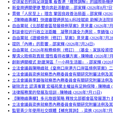
從球星合約與足球盛事 看香港「體育調解」的國際新機遇 - 亞
新皇崗通關便捷 雙向奔赴添動能 – 邵家輝 (2026年8月7日
貫徹「人民至上」理念 鞏固良政善治局面 – 邵家輝 (2026
【陳曉峰專欄】快速審理通道加AI科技賦能 助解決法院排期
自由黨就《北部都會區發展條例草案》意見書 (2026年7月3
對談會拉近行政立法距離 凝聚共識全力惠民 – 李鎮強 (202
自由黨就《證據條例（修訂）草案》意見書 (2026年7月28
提防「內捲」的影響 – 邵家輝 (2026年7月24日)
自由黨就《2026年稅務條例（修訂）（基金、家族投資控
釐清火險條款真貌 理性看待收購方案 - 陳曉峰 (2026年7月
創新通關模式 助建灣區「一小時生活圈」 - 邵家輝 (2026年
立法會議員陳曉峰就《皇崗口岸港方口岸區條例草案》二讀議案
立法會議員梁進就察悉內務委員會有關研究附屬法例及其他文書
立法會議員李鎮強就察悉內務委員會有關研究附屬法例及其他文
破除流言 認清事實 宏福苑業主權益有足夠保障 - 陳曉峰 (20
法律服務業的發展及培訓 - 陳曉峰 (2026年7月15日)
【陳曉峰專欄】多元旅遊策略 釋放北部都會區發展潛力 善
立法會議員梁進就察悉內務委員會有關研究附屬法例及其他文書
監管青少年使用社交媒體【補充質詢】 - 梁進 (2026年7月1