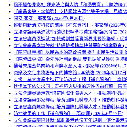
風雨過後見彩虹 迎來法治與人情「和諧雙贏」 - 陳曉峰 (20
【議員來稿．李鎮強】支持興建古洞北雙子大樓 見證北都注入新動
國安 家安 – 邵家輝 (2026年6月26日)
推動創新清潔科技的應用【補充質詢】 - 邵家輝 (2026年6
立法會議員梁進就“持續檢視精準扶貧策略”議案發言 (2026
立法會議員梁進就“加快規劃並落實新界北醫院聯網，促進新界北
立法會議員李鎮強就“持續檢視精準扶貧策略”議案發言 (202
【陳曉峰專欄】以民為本的高效通關 提升市民生活質素 從
【陳曉峰專欄】從先導計劃到樞紐 雙軌調解見優勢 香港如何
攜帶未經煮熟肉類和海鮮水產入境 - 邵家輝 (2026年6月17
康樂及文化事務署轄下的博物館 - 李鎮強 (2026年6月17日
支援工業大廈業主進行消防改善工程【補充質詢】 - 李鎮強 (
珍惜當下依法求同：宏福苑火災後的理性與前行路 – 陳曉峰 (
立法會議員梁進就“培育國際化職專人才，推動創科發展”議案發
立法會議員邵家輝就“培育國際化職專人才，推動創科發展”議案
立法會議員陳曉峰就“培育國際化職專人才，推動創科發展”議案
防控蚊患的工作【補充質詢】 - 邵家輝 (2026年6月17日)
立法會議員陳曉峰就“擘劃香港首份五年規劃，深化香港國際法律