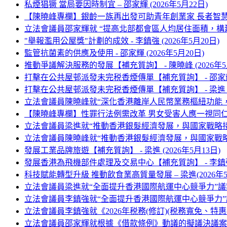
私煙猖獗 當局要因時制宜 – 邵家輝 (2026年5月22日)
【陳曉峰專欄】銀齡一族再出發可助青年創業家 長者智慧及
立法會議員邵家輝就 “提高北部都會區人均居住面積，構建宜居‘
"舉報濫用公屋獎"計劃的成效 - 李鎮強 (2026年5月20日)
監管抗菌素的供應及使用 - 邵家輝 (2026年5月20日)
推動爭議解決服務的發展【補充質詢】 - 陳曉峰 (2026年5
打擊在公共屋邨派發未完税香煙傳單【補充質詢】 - 邵家輝 (
打擊在公共屋邨派發未完税香煙傳單【補充質詢】 - 梁進 (20
立法會議員陳曉峰就“深化香港離岸人民幣業務樞紐功能，助力
【陳曉峰專欄】性罪行法例需改革 男女受害人應一視同仁 
立法會議員梁進就“推動香港銀髮經濟發展，與國家戰略接軌”議
立法會議員陳曉峰就“推動香港銀髮經濟發展，與國家戰略接軌
發展工業品牌旅遊【補充質詢】 - 梁進 (2026年5月13日)
發展香港為飛機部件處理及交易中心【補充質詢】 - 李鎮強 (
科技賦能轉型升級 推動飲食業高質量發展 – 梁進(2026年5
立法會議員梁進就“全面提升香港國際航運中心競爭力”議案發言
立法會議員李鎮強就“全面提升香港國際航運中心競爭力”議案發
立法會議員李鎮強就《2026年税務(修訂)(税務寬免、特惠
立法會議員邵家輝就根據《借款條例》動議的擬議決議案發言 (