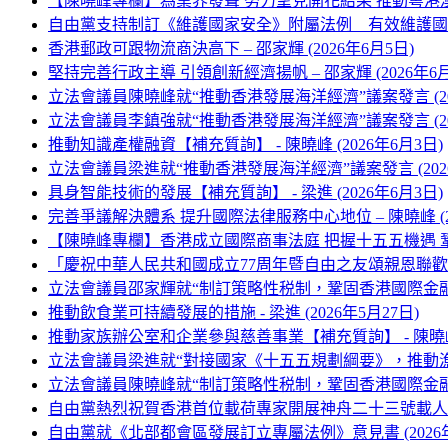
【陳曉峰專欄】為業界發聲 努力望見開花結果 推動粵港澳大
自由黨支持制訂《維護國家安全》附屬法例 有效維護國家安全
香港郵政可跟物流商決高下 – 邵家輝 (2026年6月5日)
堅持完善行政主導 引領創新經濟揚帆 – 邵家輝 (2026年6月
立法會議員陳曉峰就“推動香港發展海洋經濟”議案發言 (202
立法會議員李鎮強就“推動香港發展海洋經濟”議案發言 (202
推動知識產權融資【補充質詢】 - 陳曉峰 (2026年6月3日)
立法會議員梁進就“推動香港發展海洋經濟”議案發言 (2026
具身智能技術的發展【補充質詢】 - 梁進 (2026年6月3日)
完善爭議解決體系 提升國際法律服務中心地位 – 陳曉峰 (20
【陳曉峰專欄】香港成立國際商事法庭 把握十五五機遇 鞏固國
「慶祝中華人民共和國成立77周年暨自由之友頌親恩聯歡晚會」
立法會議員邵家輝就“制訂策略性税制，鞏固香港國際金融中心地
推動飲食業可持續發展的措施 - 梁進 (2026年5月27日)
推動家族辦公室和企業參與慈善事業【補充質詢】 - 陳曉峰 (
立法會議員梁進就“對接國家《十五五規劃綱要》，推動漁農業
立法會議員陳曉峰就“制訂策略性税制，鞏固香港國際金融中心地
自由黨熱烈祝賀香港首位載荷專家開展神舟二十三號載人航天
自由黨就《北部都會區發展訂立專屬法例》意見書 (2026年