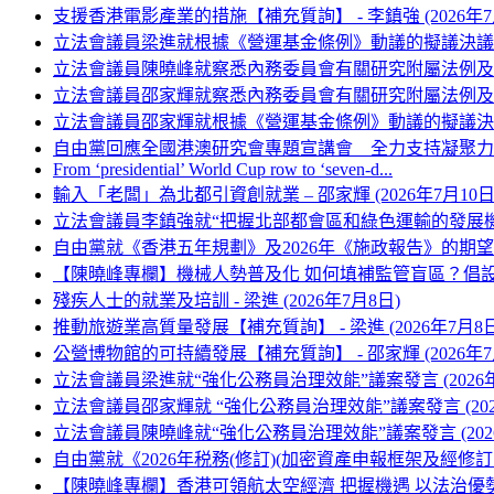
支援香港電影產業的措施【補充質詢】 - 李鎮強 (2026年7
立法會議員梁進就根據《營運基金條例》動議的擬議決議案發言
立法會議員陳曉峰就察悉內務委員會有關研究附屬法例及其他文
立法會議員邵家輝就察悉內務委員會有關研究附屬法例及其他文
立法會議員邵家輝就根據《營運基金條例》動議的擬議決議案發
自由黨回應全國港澳研究會專題宣講會 全力支持凝聚力量護航
From ‘presidential’ World Cup row to ‘seven-d...
輸入「老闆」為北都引資創就業 – 邵家輝 (2026年7月10日
立法會議員李鎮強就“把握北部都會區和綠色運輸的發展機遇，
自由黨就《香港五年規劃》及2026年《施政報告》的期望 (2
【陳曉峰專欄】機械人勢普及化 如何填補監管盲區？倡設機械
殘疾人士的就業及培訓 - 梁進 (2026年7月8日)
推動旅遊業高質量發展【補充質詢】 - 梁進 (2026年7月8日
公營博物館的可持續發展【補充質詢】 - 邵家輝 (2026年7
立法會議員梁進就“強化公務員治理效能”議案發言 (2026年
立法會議員邵家輝就 “強化公務員治理效能”議案發言 (202
立法會議員陳曉峰就“強化公務員治理效能”議案發言 (2026
自由黨就《2026年税務(修訂)(加密資產申報框架及經修訂
【陳曉峰專欄】香港可領航太空經濟 把握機遇 以法治優勢護航商