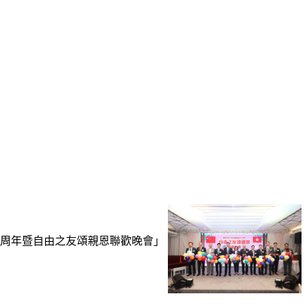
77周年暨自由之友頌親恩聯歡晚會」