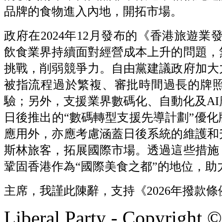
品牌的食物進入內地，開拓市場。
政府在2024年12月發布的《香港旅遊業
飲食業界持續面對經營成本上升的問題，
挑戰，削弱競爭力。自由黨建議政府加大
被指流程過於繁複、審批時間過長的牌
驗；另外，支援業界數碼化、自動化及A
日後推出的“數碼轉型支援先導計劃”優
應用外，亦應考慮涵蓋日後系統的維護和
斯林旅客，拓展國際市場。透過這些措施
鞏固香港作為“國際美食之都”的地位，助
主席，我謹此陳辭，支持《2026年撥款
Liberal Party - Copyright 