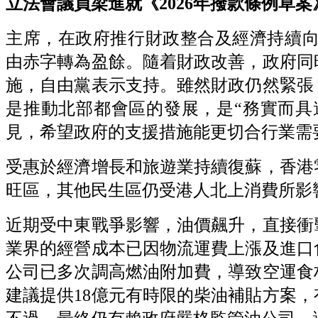
立法會議員梁進就《2026年撥款條例草案》二
主席，在政府推行財政整合及經濟持續向
由赤字轉為盈餘。隨着財政改善，政府同
施，自由黨表示支持。雖然財政仍然緊張
是推動北部都會區的發展，是“務實而具
見，希望政府的支援措施能更切合行業需
受惠於經濟增長和旅遊業持續復蘇，香港
旺區，其他民生區仍受港人北上消費所影
近期受中東戰爭影響，油價飆升，直接衝
業界的經營成本已因物流運費上漲及進口
公司已多次調高燃油附加費，導致空運食
建議提供18億元有時限的柴油補貼方案