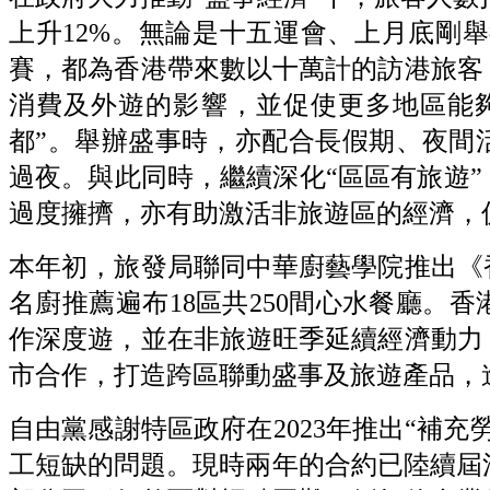
上升12%。無論是十五運會、上月底剛舉行的Ar
賽，都為香港帶來數以十萬計的訪港旅客
消費及外遊的影響，並促使更多地區能
都”。舉辦盛事時，亦配合長假期、夜間
過夜。與此同時，繼續深化“區區有旅遊
過度擁擠，亦有助激活非旅遊區的經濟，
本年初，旅發局聯同中華廚藝學院推出《
名廚推薦遍布18區共250間心水餐廳。
作深度遊，並在非旅遊旺季延續經濟動力
市合作，打造跨區聯動盛事及旅遊產品，
自由黨感謝特區政府在2023年推出“補
工短缺的問題。現時兩年的合約已陸續屆滿