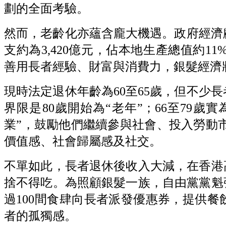
劃的全面考驗。
然而，老齡化亦蘊含龐大機遇。政府經濟顧
支約為3,420億元，佔本地生產總值約11
善用長者經驗、財富與消費力，銀髮經濟
現時法定退休年齡為60至65歲，但不少
界限是80歲開始為“老年”；66至79歲
業”，鼓勵他們繼續參與社會、投入勞動
價值感、社會歸屬感及社交。
不單如此，長者退休後收入大減，在香港
捨不得吃。為照顧銀髮一族，自由黨黨魁
過100間食肆向長者派發優惠券，提供
者的孤獨感。