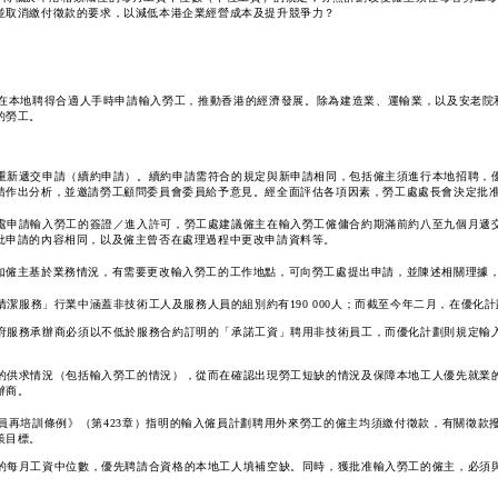
並取消繳付徵款的要求，以減低本港企業經營成本及提升競爭力？
在本地聘得合適人手時申請輸入勞工，推動香港的經濟發展。除為建造業、運輸業，以及安老院
的勞工。
重新遞交申請（續約申請）。續約申請需符合的規定與新申請相同，包括僱主須進行本地招聘，
請作出分析，並邀請勞工顧問委員會委員給予意見。經全面評估各項因素，勞工處處長會決定批
處申請輸入勞工的簽證／進入許可，勞工處建議僱主在輸入勞工僱傭合約期滿前約八至九個月遞
批申請的內容相同，以及僱主曾否在處理過程中更改申請資料等。
如僱主基於業務情況，有需要更改輸入勞工的工作地點，可向勞工處提出申請，並陳述相關理據
潔服務」行業中涵蓋非技術工人及服務人員的組別約有190 000人；而截至今年二月，在優化計劃
府服務承辦商必須以不低於服務合約訂明的「承諾工資」聘用非技術員工，而優化計劃則規定輸
的供求情況（包括輸入勞工的情況），從而在確認出現勞工短缺的情況及保障本地工人優先就業
辦商。
員再培訓條例》（第423章）指明的輸入僱員計劃聘用外來勞工的僱主均須繳付徵款，有關徵款
策目標。
的每月工資中位數，優先聘請合資格的本地工人填補空缺。同時，獲批准輸入勞工的僱主，必須