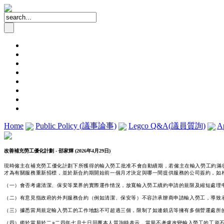
Home
Public Policy (議事論事)
Legco Q&A(議員質詢)
Ap
改善補充勞工優化計劃 - 邵家輝 (2026年4月29日)
現時僱主在補充勞工優化計劃下所獲得的輸入勞工批准不會自動續期，若僱主在輸入勞工約滿
才為有關服務重新招標，並於新合約期開始前一個月才決定與哪一間提供服務的公司簽約，如
（一）會否考慮清潔、保安等業界的實際運作情況，放寬輸入勞工續約申請的規限及縮短處理
（二）有意見指政府的外判服務合約（例如清潔、保安等）不容許承辦商申請輸入勞工，導致
（三）據悉當局規定輸入勞工的工作地點不可超過三個，限制了如連鎖店等擁有多個營運處所
（四）鑑於當局於二○二四年七月十日回覆本人質詢時表示，當局不考慮改變輸入勞工的工資不