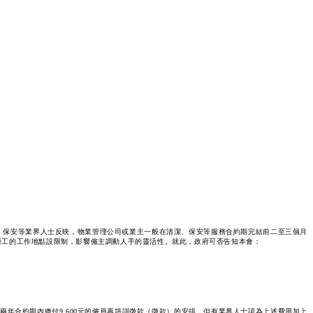
、保安等業界人士反映，物業管理公司或業主一般在清潔、保安等服務合約期完結前二至三個月
勞工的工作地點設限制，影響僱主調動人手的靈活性。就此，政府可否告知本會：
年合約期內繳付9,600元的僱員再培訓徵款（徵款）的安排，但有業界人士認為上述費用加上