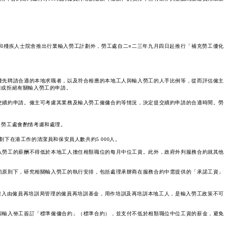
和殘疾人士院舍推出行業輸入勞工計劃外，勞工處自二○二三年九月四日起推行「補充勞工優化
優先聘請合適的本地求職者，以及符合相應的本地工人與輸入勞工的人手比例等，從而評估僱主
准或拒絕有關輸入勞工的申請。
交續約申請。僱主可考慮其業務及輸入勞工僱傭合約等情況，決定提交續約申請的合適時間。勞
，勞工處會酌情考慮和處理。
下在港工作的清潔員和保安員人數共約5 000人。
入勞工的薪酬不得低於本地工人擔任相類職位的每月中位工資。此外，政府外判服務合約就其他
的原則下，研究相關輸入勞工的執行安排，包括處理承辦商在服務合約中需提供的「承諾工資」
撥入由僱員再培訓局管理的僱員再培訓基金，用作培訓及再培訓本地工人，是輸入勞工政策不可
與輸入勞工簽訂「標準僱傭合約」（標準合約），並支付不低於相類職位中位工資的薪金，避免