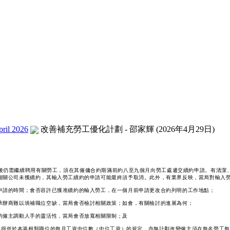
ril 2026
改善補充勞工優化計劃 - 邵家輝 (2026年4月29日)
後仍需繼續聘用有關勞工，須在其僱傭合約期滿前約八至九個月向勞工處遞交續約申請。有清潔
相關公司未獲續約，其輸入勞工續約的申請可能最終須予取消。此外，有業界反映，當局對輸入
申請的時間；會否容許已獲准續約的輸入勞工，在一個月前申請更改合約列明的工作地點；
承辦商難以填補職位空缺，當局會否檢討相關政策；如會，有關檢討的進展為何；
的僱主調動人手的靈活性，當局會否放寬相關限制；及
得低於本港相類職位的每月工資中位數（中位工資）的規定，亦無計劃改變僱主須在每名勞工每兩