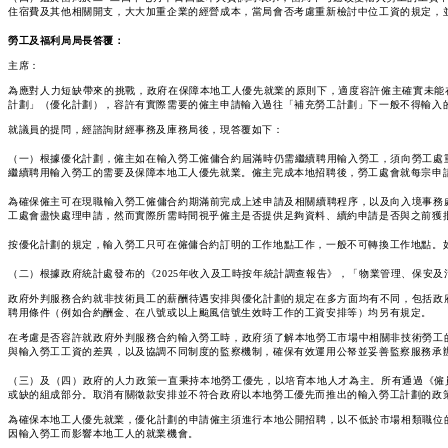
住宿費及其他相關開支，大大加重企業的經營成本，當局會否考慮重新檢討中位工資的規定，
勞工及福利局局長
答覆：
主席：
為應對人力短缺帶來的挑戰，政府在保障本地工人優先就業的原則下，適度容許僱主確實未能
計劃」（優化計劃），容許有實際需要的僱主申請輸入過往「補充勞工計劃」下一般不得輸入
就議員的提問，經諮詢財經事務及庫務局後，現答覆如下：
（一）根據優化計劃，僱主如在輸入勞工僱傭合約屆滿時仍需繼續聘用輸入勞工，須向勞工處
繼續聘用輸入勞工的需要及保障本地工人優先就業。僱主完成本地招聘後，勞工處會就每宗申
為確保僱主可在現職輸入勞工僱傭合約期滿前完成上述申請及相關續聘程序，以及向入境事務
工處會盡快處理申請，然而實際所需時間視乎僱主是否提供足夠資料、續約申請是否與之前獲
按優化計劃的規定，輸入勞工只可在僱傭合約訂明的工作地點工作，一般不可轉換工作地點。
（二）根據政府統計處發布的《2025年收入及工時按年統計調查報告》，「物業管理、保安及清
政府外判服務合約就非技術員工的薪酬待遇安排與優化計劃的規定在多方面均有不同，包括政
聘用條件（例如合約酬金、在八號或以上颱風信號生效時工作的工資安排等）均另有規定。
在考慮是否容許就政府外判服務合約輸入勞工時，政府須了解本地勞工市場中相關非技術勞工
與輸入勞工工資的差異，以及協調不同制度的監察機制，確保有效運用公帑並妥善監察服務承
（三）及（四）政府的人力政策一直秉持本地勞工優先，以培育本地人才為主。所有通過《僱
或缺的組成部分。取消有關徵款安排並不符合政府以本地勞工優先而推出的輸入勞工計劃的政
為確保本地工人優先就業，優化計劃的申請僱主須進行本地公開招聘，以不低於市場相類職位
因輸入勞工而影響本地工人的就業機會。