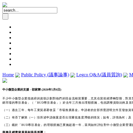
Home
Public Policy (議事論事)
Legco Q&A(議員質詢)
M
中小微型企業的支援 - 邵家輝 (2026年5月6日)
不少中小微型企業指政府的資助計劃對他們的現金流相當重要，尤其在當前經濟轉型期，對其
銷市場的專項基金」（「BUD專項基金」）於去年三月推出理順措施，包括調整資助比例及
（一）過去三年，每年工業貿易署收妥「市場推廣基金」申請者的全部所需證明文件至發放資助的
（二）有否了解第（一）項所述申請個案是否出現審批進度滯後的情況；如有，詳情為何；及
（三）鑑於「BUD專項基金」的理順措施已實施超過一年，當局如何評估對中小微型企業營運
商務及經濟發展局副局長
答覆：