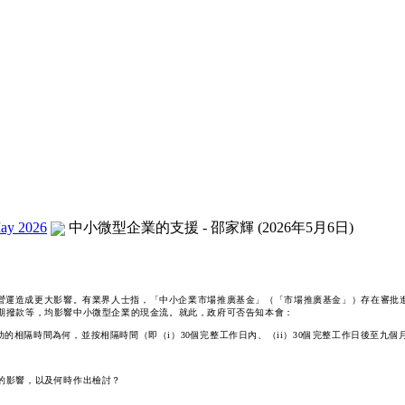
ay 2026
中小微型企業的支援 - 邵家輝 (2026年5月6日)
營運造成更大影響。有業界人士指，「中小企業市場推廣基金」（「市場推廣基金」）存在審批
首期撥款等，均影響中小微型企業的現金流。就此，政府可否告知本會：
相隔時間為何，並按相隔時間（即（i）30個完整工作日內、（ii）30個完整工作日後至九個月
的影響，以及何時作出檢討？