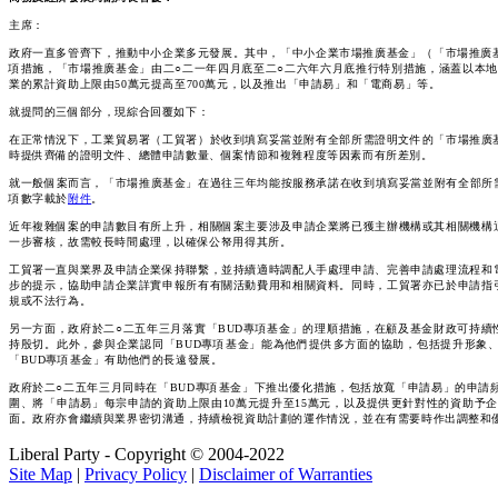
主席：
政府一直多管齊下，推動中小企業多元發展。其中，「中小企業市場推廣基金」（「市場推廣
項措施，「市場推廣基金」由二○二一年四月底至二○二六年六月底推行特別措施，涵蓋以本地市
業的累計資助上限由50萬元提高至700萬元，以及推出「申請易」和「電商易」等。
就提問的三個部分，現綜合回覆如下：
在正常情況下，工業貿易署（工貿署）於收到填寫妥當並附有全部所需證明文件的「市場推廣
時提供齊備的證明文件、總體申請數量、個案情節和複雜程度等因素而有所差別。
就一般個案而言，「市場推廣基金」在過往三年均能按服務承諾在收到填寫妥當並附有全部所需
項數字載於
附件
。
近年複雜個案的申請數目有所上升，相關個案主要涉及申請企業將已獲主辦機構或其相關機構
一步審核，故需較長時間處理，以確保公帑用得其所。
工貿署一直與業界及申請企業保持聯繫，並持續適時調配人手處理申請、完善申請處理流程和
步的提示，協助申請企業詳實申報所有有關活動費用和相關資料。同時，工貿署亦已於申請指
規或不法行為。
另一方面，政府於二○二五年三月落實「BUD專項基金」的理順措施，在顧及基金財政可持續性的
持殷切。此外，參與企業認同「BUD專項基金」能為他們提供多方面的協助，包括提升形象、
「BUD專項基金」有助他們的長遠發展。
政府於二○二五年三月同時在「BUD專項基金」下推出優化措施，包括放寬「申請易」的申請
圍、將「申請易」每宗申請的資助上限由10萬元提升至15萬元，以及提供更針對性的資助
面。政府亦會繼續與業界密切溝通，持續檢視資助計劃的運作情況，並在有需要時作出調整和
Liberal Party - Copyright © 2004-2022
Site Map
|
Privacy Policy
|
Disclaimer of Warranties