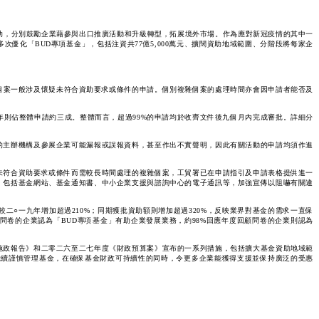
助，分別鼓勵企業藉參與出口推廣活動和升級轉型，拓展境外市場。作為應對新冠疫情的其中一
優化「BUD專項基金」，包括注資共77億5,000萬元、擴闊資助地域範圍、分階段將每家企
個案一般涉及懷疑未符合資助要求或條件的申請。個別複雜個案的處理時間亦會因申請者能否及
年則佔整體申請約三成。整體而言，超過99%的申請均於收齊文件後九個月內完成審批。詳細分
的主辦機構及參展企業可能漏報或誤報資料，甚至作出不實聲明，因此有關活動的申請均須作進
未符合資助要求或條件而需較長時間處理的複雜個案，工貿署已在申請指引及申請表格提供進一
，包括基金網站、基金通知書、中小企業支援與諮詢中心的電子通訊等，加強宣傳以阻嚇有關違
較二○一九年增加超過210%；同期獲批資助額則增加超過320%，反映業界對基金的需求一直保
問卷的企業認為「BUD專項基金」有助企業發展業務，約98%回應年度回顧問卷的企業則認為
施政報告》和二零二六至二七‍年度《財政預算案》宣布的一系列措施，包括擴大基金資助地域範
繼續謹慎管理基金，在確保基金財政可持續性的同時，令更多企業能獲得支援並保持廣泛的受惠