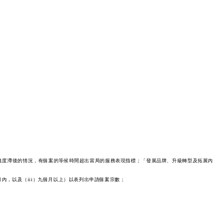
進度滯後的情況，有個案的等候時間超出當局的服務表現指標；「發展品牌、升級轉型及拓展內
內，以及（iii）九個月以上）以表列出申請個案宗數；