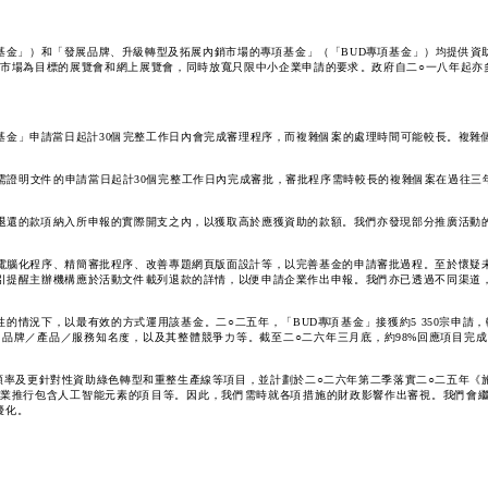
基金」）和「發展品牌、升級轉型及拓展內銷市場的專項基金」（「BUD專項基金」）均提供資
場為目標的展覽會和網上展覽會，同時放寬只限中小企業申請的要求。政府自二○一八年起亦多次
基金」申請當日起計30個完整工作日內會完成審理程序，而複雜個案的處理時間可能較長。複雜
證明文件的申請當日起計30個完整工作日內完成審批，審批程序需時較長的複雜個案在過往三
退還的款項納入所申報的實際開支之內，以獲取高於應獲資助的款額。我們亦發現部分推廣活動
電腦化程序、精簡審批程序、改善專題網頁版面設計等，以完善基金的申請審批過程。至於懷疑
引提醒主辦機構應於活動文件載列退款的詳情，以便申請企業作出申報。我們亦已透過不同渠道
情況下，以最有效的方式運用該基金。二○二五年，「BUD專項基金」接獲約5 350宗申請，
品牌／產品／服務知名度，以及其整體競爭力等。截至二○二六年三月底，約98%回應項目完成
頻率及更針對性資助綠色轉型和重整生產線等項目，並計劃於二○二六年第二季落實二○二五年《
予企業推行包含人工智能元素的項目等。因此，我們需時就各項措施的財政影響作出審視。我們會
優化。