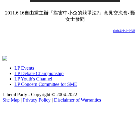
2011.6.16自由黨主辦「靠害中小企的競爭法?」意見交流會- 
女士發問
自由黨中小企關
LP Events
LP Debate Championship
LP Youth's Channel
LP Concern Committee for SME
Liberal Party - Copyright © 2004-2022
Site Map
|
Privacy Policy
|
Disclaimer of Warranties