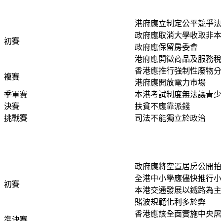
港府應立制定公平競爭
政府應取消大學收取非
初賽
政府應保留房委會
港府應開徵商品及服務
香港應推行強制性廢物
複賽
港府應開放電力巿場
季軍賽
本港考試制度無法讓青
決賽
扶貧不應靠派錢
挑戰賽
司法不能獨立於政治
政府應將空置居房公開
全港中小學應儘快推行
初賽
本港交通發展以鐵路為
賭波規範化利多於弊
香港應該全面實施中央
準決賽