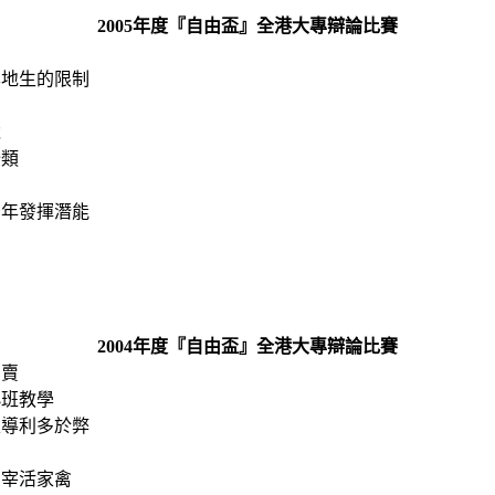
2005
年度『自由盃』全港大專辯論比賽
法
本地生的限制
稅
分類
少年發揮潛能
2004
年度『自由盃』全港大專辯論比賽
拍賣
小班教學
主導利多於弊
屠宰活家禽