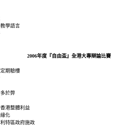
稅
定教學語言
併
2006年度『自由盃』全港大專辯論比賽
台
廈定期驗樓
金
利多於弊
合香港整體利益
邊緣化
有利特區政府施政