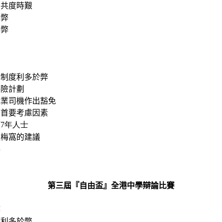
民共度時艱
於弊
於弊
障制度利多於弊
保險計劃
職業司機作出豁免
的首要考慮因素
滿
7年人士
址梅窩的建議
毒
第三屆『自由盃』全港中學辯論比賽
弊
稅利多於弊