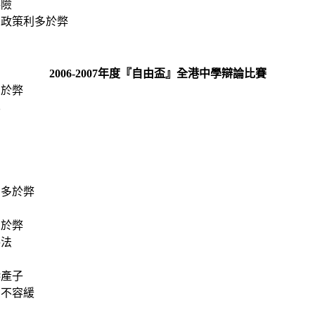
保險
」政策利多於弊
2006-2007年度『自由盃』全港中學辯論比賽
多於弊
化
利多於弊
多於弊
手法
港產子
刻不容緩