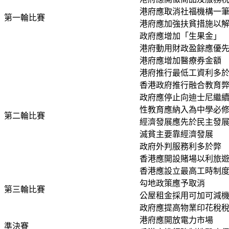
港府應取消社福機構一
第一輪比賽
港府應加強扶貧措施以
政府應增加「生果金」
港府動用財政盈餘應優
港府應增加醫療券金額
港府推行最低工資利多
香港政府推行融合教育
政府應停止向迪士尼繼
性教育應納入為中學必
第二輪比賽
經濟發展應先於民主發
滅貧主要靠經濟發展
政府外判服務利多於弊
香港應開設賭場以利旅
香港應設立最高工時制
勾地政策應予取消
第三輪比賽
公屋租金採用可加可減
政府應提高物業印花稅
港府應開放電力市場
準決賽