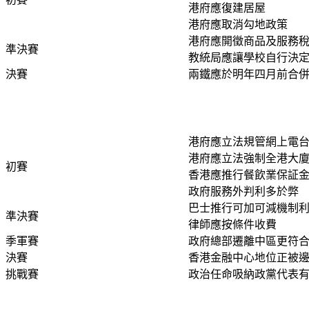
港府應復建居屋
港府應取消勾地政策
港府應開徵商品及服務
準決賽
教統局應讓學校自行決
決賽
兩鐵應於明年四月前合
港府應立法規管網上電
港府應立法強制全港大
初賽
香港應推行餐飲業保証
政府服務外判利多於弊
巴士推行可加可減機制
準決賽
律師應按條件收費
季軍賽
政府總部遷離中區更符
決賽
香港金融中心地位正被
挑戰賽
政治任命吸納政黨代表