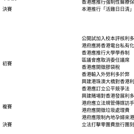
香港應推行強制性醫療
決賽
本港推行「活雞日日清
公開試加入校本評核利
港府應將香港電台私有
香港應推行大學學券制
區議會應取消委任議席
初賽
香港應開徵膠袋稅
香港輸入外勞利多於弊
興建港珠澳大橋對香港
香港應訂立公平競爭法
興建賭場對香港發展利
港府應立法規管傳媒訪
複賽
港府應開徵垃圾處理費
港府應限制內地孕婦來
決賽
立法打擊零團費旅行團