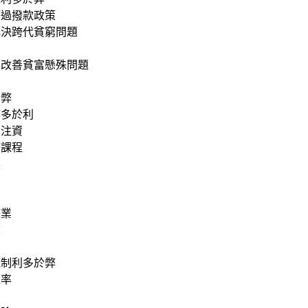
筆過撥款政策
解決跨代貧窮問題
先改善貧富懸殊問題
於弊
弊多於利
續注資
修課程
展
遊業
度
機制利多於弊
稅率