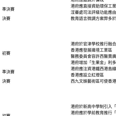
港府應直接資助環保工
準決賽
淫審處司法評級功能應
決賽
教育語言微調方案弊多
港府於官津學校推行融
香港應發展邊境工業區
初賽
醫務委員會容許西醫賣
港府增加「生果金」利
港府應注資港鐵西港島
準決賽
香港應設立紅燈區
決賽
西九文娛藝術區可使香
港府於新高中學制引入
港府應於學前教育推行
初賽