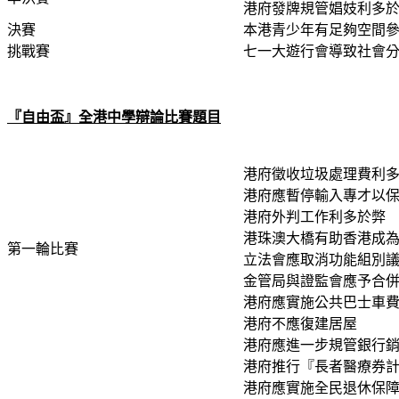
港府發牌規管娼妓利多
決賽
本港青少年有足夠空間
挑戰賽
七一大遊行會導致社會
『自由盃』全港中學辯論比賽題目
港府徵收垃圾處理費利
港府應暫停輸入專才以
港府外判工作利多於弊
港珠澳大橋有助香港成
第一輪比賽
立法會應取消功能組別
金管局與證監會應予合
港府應實施公共巴士車
港府不應復建居屋
港府應進一步規管銀行
港府推行『長者醫療券
港府應實施全民退休保