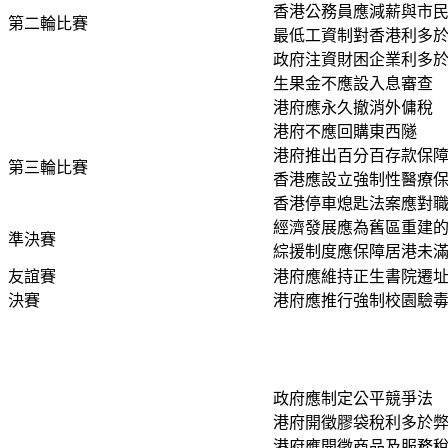
香港公務員應減薪與市
第二輪比賽
最低工資制對香港利多
政府注資財困企業利多
生果金不應設入息審查
港府應永久撤消外傭稅
港府不應回購東西隧
港府推出百分百存款保
第三輪比賽
香港應設立強制性醫療
香港停車熄匙法案應對
經濟發展應為舊區重建
準決賽
綜援制度應保障居港未
友誼賽
港府應維持正生書院遷
決賽
港府應推行強制校園驗
政府應制定公平競爭法
港府開徵膠袋稅利多於
港府應開徵商品及服務