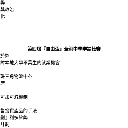
於弊
參與政治
分化
第四屆『自由盃』全港中學辯論比賽
多於弊
保障本地大學畢業生的就業機會
為珠三角物流中心
議席
併
費可加可減機制
銷售投資產品的手法
計劃』利多於弊
障計劃