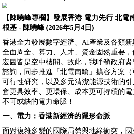
【陳曉峰專欄】發展香港
電力先行
北電
根基 -
陳曉峰 (2026
年5
月4
日)
香港全力發展數字經濟、AI產業及各類
全面周全。算力、人才、資金固然重要，
宏圖皆是空中樓閣。故此，我呼籲政府盡早
諮詢，同步推進「北電南輸」擴容方案（
可行性研究，以及多元清潔能源技術的引
套更具效率、更環保、成本更可持續的電
不可或缺的電力命脈！
一、電力：香港新經濟的隱形命脈
面對複雜多變的國際局勢與地緣衝突，國