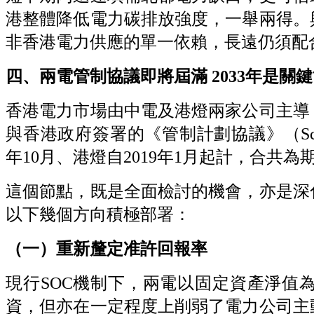
港整體降低電力碳排放強度，一舉兩得。
非香港電力供應的單一依賴，長遠仍須配
四、兩電管制協議即將屆滿 2033
年是關鍵
香港電力市場由中電及港燈兩家公司主導
與香港政府簽署的《管制計劃協議》（Scheme of
年10月、港燈自2019年1月起計，合共為期
這個節點，既是全面檢討的機會，亦是深
以下幾個方向積極部署：
（一）重新釐定准許回報率
現行SOC機制下，兩電以固定資產淨值
資，但亦在一定程度上削弱了電力公司主