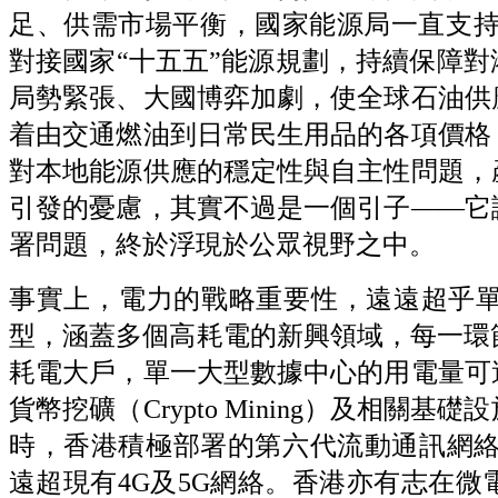
足、供需市場平衡，國家能源局一直支持
對接國家“十五五”能源規劃，持續保障
局勢緊張、大國博弈加劇，使全球石油供
着由交通燃油到日常民生用品的各項價格
對本地能源供應的穩定性與自主性問題，
引發的憂慮，其實不過是一個引子——它
署問題，終於浮現於公眾視野之中。
事實上，電力的戰略重要性，遠遠超乎單
型，涵蓋多個高耗電的新興領域，每一環
耗電大戶，單一大型數據中心的用電量可
貨幣挖礦（Crypto Mining）及相
時，香港積極部署的第六代流動通訊網絡
遠超現有4G及5G網絡。香港亦有志在