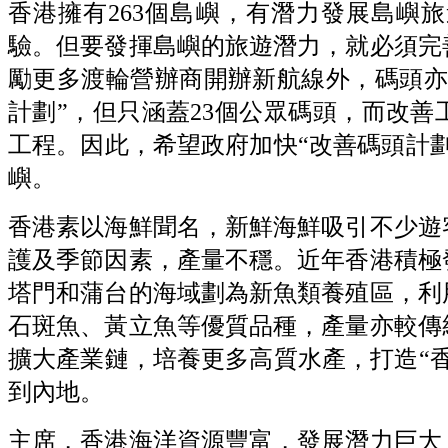
香港擁有263個島嶼，有潛力發展島嶼
驗。但要發揮島嶼的旅遊潛力，就必須完
勵更多渡輪營辦商開辦新航線外，碼頭亦需
計劃”，但只涵蓋23個公眾碼頭，而改善
工程。因此，希望政府加快“改善碼頭計
嶼。
香港素以海鮮聞名，新鮮海鮮吸引不少遊
護及季節因素，產量不穩。近年香港積極
塔門和蒲台的海域劃為新魚類養殖區，利
石斑魚、黃立魚等優質品種，產量亦較傳
擴大產業鏈，培養更多高質水產，打造“
到內地。
主席，香港海洋資源豐富，發展潛力巨大