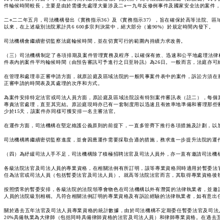
件輪候時間較長，主要是由於需優先處理大量涉及二○一九年反修例事件及國家安全法的案件
二○二二年五月，司法機構發出《實務指示36》及《實務指示37》，旨在確保於高等法院、
以來，在上述級別法院累計共6 600多宗判決當中，絕大部分（逾90%）於規定時間內發下。
司法機構會繼續密切監察法庭輪候時間，並在切實可行的範圍內持續力求改善。
（三）司法機構制定了各項排期及案件管理實務及程序，以確保有效、迅速和公平地處理法律
件表內的案件平均輪候時間（由預告審訊可予進行之日至聆訊）為26日。一般而言，法庭亦
在管理和處理非正審申請方面，就原訟庭及區域法院的一般民事案件表中的案件，訴訟方須在
正審申請的時間表及其處理的次序和方式。
為案件安排特定法官或司法人員方面，原訟庭及區域法院設有特別案件審訊表（註二），每個
專責法官處理，直至其完結。原訟庭現時亦已有一套制度用以迅速且有效率地準備和審理那些
少於15天，該案件亦同樣可獲安排一名主審法官。
在運作方面，司法機構在堅定維護公義原則的前提下，一直多管齊下推行各項措施及計劃，以
司法機構將繼續密切監察進度，並會因應運作需要採取合適的措施，務求進一步提升法院的運
（四）為紓緩司法人手不足，司法機構除了積極招聘法官及司法人員外，亦一直有邀請司法機
各級法院法官及司法人員的專業資格，在相關法例有所訂明，該等專業資格同時適用於暫委法
任為法官或司法人員（包括暫委法官及司法人員）。就高等法院法官而言，其取得專業資格後
按照慣常的暫委安排，各級法院的法院領導會物色在司法機構以外有潛質的法律執業者，並邀
人員的法院級別相稱。凡符合相關法例訂明的專業資格及有訴訟經驗的法律執業者，如有意出
關於過去五年法官及司法人員專業資格的統計數據，由於司法機構不定期委任暫委法官及司法
20%具備執業為大律師（包括同時具備律師資格的法官及司法人員）和律師專業資格。在過去