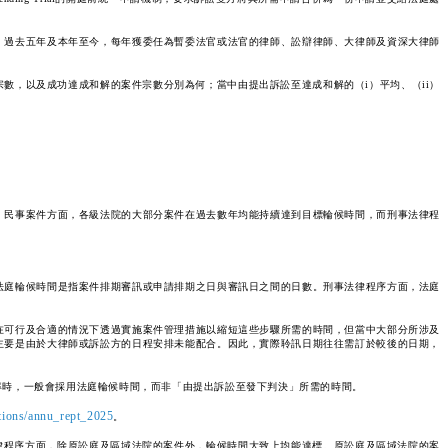
；過去五年及本年至今，每年獲委任為暫委法官或法官的律師、訟辯律師、大律師及資深大律師
數，以及成功達成和解的案件宗數分別為何；當中由提出訴訟至達成和解的（i）平均、（ii）
，民事案件方面，各級法院的大部分案件在過去數年均能持續達到目標輪候時間，而刑事法律程
。
法庭輪候時間是指案件排期審訊或申請排期之日與審訊日之間的日數。刑事法律程序方面，法庭
在可行及合適的情況下透過實施案件管理措施以縮短這些步驟所需的時間，但當中大部分所涉及
主要是由於大律師或訴訟方的日程安排未能配合。因此，實際聆訊日期往往需訂於較後的日期，
率時，一般會採用法庭輪候時間，而非「由提出訴訟至發下判決」所需的時間。
ations/annu_rept_2025
。
法律程序方面，除原訟庭及區域法院的案件外，輪候時間大致上均能達標。原訟庭及區域法院的案