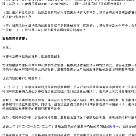
理，以及（iii）參考美國Docket System的做法，由同一位聆案官或法官處理整個案件；
（四）鑑於有意見認為，法院工作延誤的主要原因為法官人手不足，當局會否參考英國及愛爾
的人數分別為何；及
（五）據悉現時各級法院均鼓勵案件採用另類排解程序（即調解），過去五年及本年至今，每年
中位數、（iii）最短及（iv）最長案件處理時間分別為何？
政務司司長
答覆：
主席：
根據司法機構提供的資料，政府答覆如下：
司法機構致力維持高效率和有效的司法制度，藉以維護香港的法治和司法獨立。儘管過去數年
序的平均輪候時間亦穩步及持續改善；沒有跡象顯示近年法庭案件的輪候及處理時間有所增加
現就問題的各部分答覆如下：
（一）及（二）法庭輪候時間是重要的績效指標，用以評估法院及審裁處在不損害司法公正的
輪候時間主要由入稟公訴書或首次在法院提訊之日起計直至審訊日。這大致上與其他普通法司
事實上，每宗案件都必須經過一連串必不可少的步驟／階段，才可排期審訊和結案。每宗案件
的步驟均非法庭所能控制。同樣地，儘管法庭會盡力將聆訊日期安排在最早可用的日子，但根
使完成訴訟程序所需的整體時間有所延長。
此外，在民事案件中，訴訟各方可考慮，並會在合適情況下被鼓勵去考慮，採用另類排解爭議
過去五年（即二○二一至二○二五年）各級法院的案件量及平均輪候時間載於
附件一
。更詳盡的
民事法律程序方面，平均輪候時間大致持續達標。尤其當中高等法院原訟法庭（原訟庭）民事固