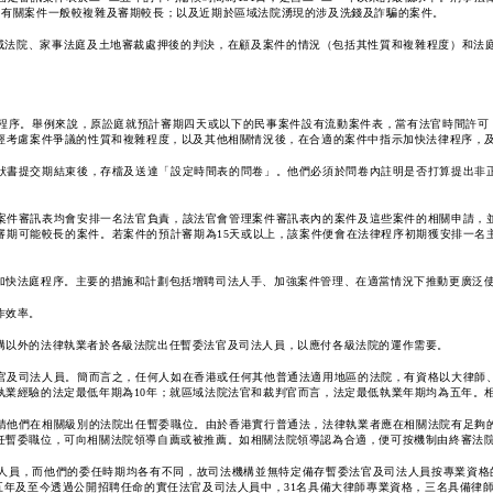
，有關案件一般較複雜及審期較長；以及近期於區域法院湧現的涉及洗錢及詐騙的案件。
區域法院、家事法庭及土地審裁處押後的判決，在顧及案件的情況（包括其性質和複雜程度）和
程序。舉例來說，原訟庭就預計審期四天或以下的民事案件設有流動案件表，當有法官時間許可
可經考慮案件爭議的性質和複雜程度，以及其他相關情況後，在合適的案件中指示加快法律程序，
狀書提交期結束後，存檔及送達「設定時間表的問卷」。他們必須於問卷內註明是否打算提出非
案件審訊表均會安排一名法官負責，該法官會管理案件審訊表內的案件及這些案件的相關申請，
審期可能較長的案件。若案件的預計審期為15天或以上，該案件便會在法律程序初期獲安排一名
加快法庭程序。主要的措施和計劃包括增聘司法人手、加強案件管理、在適當情況下推動更廣泛
作效率。
構以外的法律執業者於各級法院出任暫委法官及司法人員，以應付各級法院的運作需要。
官及司法人員。簡而言之，任何人如在香港或任何其他普通法適用地區的法院，有資格以大律師
執業經驗的法定最低年期為10年；就區域法院法官和裁判官而言，法定最低執業年期均為五年。
請他們在相關級別的法院出任暫委職位。由於香港實行普通法，法律執業者應在相關法院有足夠
任暫委職位，可向相關法院領導自薦或被推薦。如相關法院領導認為合適，便可按機制由終審法
人員，而他們的委任時期均各有不同，故司法機構並無特定備存暫委法官及司法人員按專業資格的
五年及至今透過公開招聘任命的實任法官及司法人員中，31名具備大律師專業資格，三名具備律師