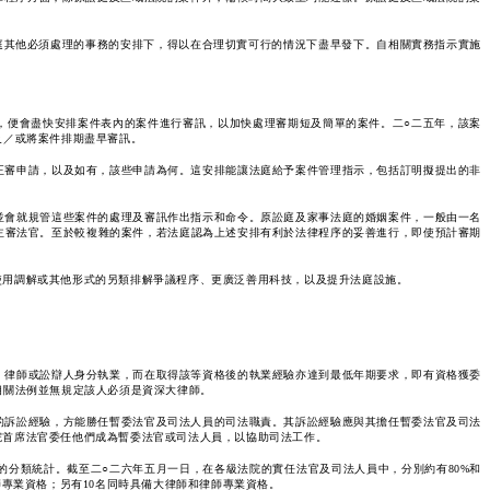
法庭其他必須處理的事務的安排下，得以在合理切實可行的情況下盡早發下。自相關實務指示實施
，便會盡快安排案件表內的案件進行審訊，以加快處理審期短及簡單的案件。二○二五年，該案
及／或將案件排期盡早審訊。
正審申請，以及如有，該些申請為何。這安排能讓法庭給予案件管理指示，包括訂明擬提出的非
並會就規管這些案件的處理及審訊作出指示和命令。原訟庭及家事法庭的婚姻案件，一般由一名
主審法官。至於較複雜的案件，若法庭認為上述安排有利於法律程序的妥善進行，即使預計審期
使用調解或其他形式的另類排解爭議程序、更廣泛善用科技，以及提升法庭設施。
、律師或訟辯人身分執業，而在取得該等資格後的執業經驗亦達到最低年期要求，即有資格獲委
相關法例並無規定該人必須是資深大律師。
的訴訟經驗，方能勝任暫委法官及司法人員的司法職責。其訴訟經驗應與其擔任暫委法官及司法
院首席法官委任他們成為暫委法官或司法人員，以協助司法工作。
分類統計。截至二○二六年五月一日，在各級法院的實任法官及司法人員中，分別約有80%和
專業資格；另有10名同時具備大律師和律師專業資格。