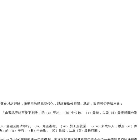
鑑其他地方經驗，推動司法體系現代化，以縮短輪候時間。就此，政府可否告知本會：
）「由審訊完結至發下判決」的（a）平均、（b）中位數、（c）最短，以及（d）最長時間分別
金融及經濟罪行、（vi）知識產權、（vii）勞工及就業、（viii）未成年人，以及（ix）保
決」的（A）平均、（B）中位數、（C）最短，以及（D）最長時間；
n Pending Trial的開庭前統一申請機制，要求訴訟雙方將其所需申請合併為一份申請並交給法庭處