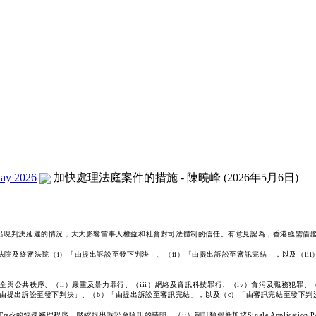
ay 2026
加快處理法庭案件的措施 - 陳曉峰 (2026年5月6日)
出現判決延遲的情況，大大影響當事人權益和社會對司法體制的信任。有意見認為，香港亟需借
及終審法院（i）「由提出訴訟至發下判決」、（ii）「由提出訴訟至審訊完結」，以及（iii
共秩序、（ii）嚴重及暴力罪行、（iii）網絡及資訊科技罪行、（iv）貪污及職務犯罪、（v）
由提出訴訟至發下判決」、（b）「由提出訴訟至審訊完結」，以及（c）「由審訊完結至發下判
k的快速審理程序，壓縮提出訴訟至聆訊的時間、（ii）制訂類似新加坡Single Applicatio