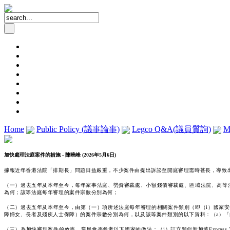
Home
Public Policy (議事論事)
Legco Q&A(議員質詢)
M
加快處理法庭案件的措施 - 陳曉峰 (2026年5月6日)
據報近年香港法院「排期長」問題日益嚴重，不少案件由提出訴訟至開庭審理需時甚長，導致
（一）過去五年及本年至今，每年家事法庭、勞資審裁處、小額錢債審裁處、區域法院、高等法院
為何；該等法庭每年審理的案件宗數分別為何；
（二）過去五年及本年至今，由第（一）項所述法庭每年審理的相關案件類別（即（i）國家安全與公
障婦女、長者及殘疾人士保障）的案件宗數分別為何，以及該等案件類別的以下資料：（a）「
（三）為加快審理案件的效率，當局會否參考以下國家的做法：（i）訂立類似新加坡Express Trac