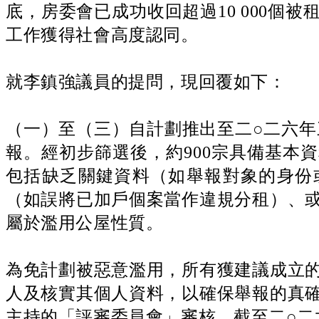
底，房委會已成功收回超過10 000個
工作獲得社會高度認同。
就李鎮強議員的提問，現回覆如下：
（一）至（三）自計劃推出至二○二六年三
報。經初步篩選後，約900宗具備基本
包括缺乏關鍵資料（如舉報對象的身份
（如誤將已加戶個案當作違規分租）、
屬於濫用公屋性質。
為免計劃被惡意濫用，所有獲建議成立
人及核實其個人資料，以確保舉報的真
主持的「評審委員會」審核。截至二○二