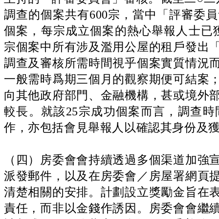
調查的個案共有600宗，當中「評審委
個案，每宗成立個案的熱心舉報人士已獲發
宗個案中所有涉及濫用公屋的租戶發出
調查及審核所需時間視乎個案實質情況
一般需時爲期三個月的觀察期便可結案
向其他政府部門、金融機構，甚或境外
較長。就該25宗成功個案而言，調查
作，亦包括會見舉報人以確認其身份及
（四）房委會會持續透過多個渠道加強
派發郵件，以及在房委會／房屋署網頁
清楚相關的安排。計劃設立獎勵金旨在
責任，而非以金錢作誘因。房委會會繼