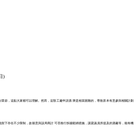
日)
試飲環節，這點大家都可以理解。然而，這類工廠申請酒 牌是相當困難的，導致原本有意參與相關計劃
地契下存在不少限制，故願意與該局商討 可否推行拆牆鬆綁措施，讓梁議員所提及的酒廠等，能有機