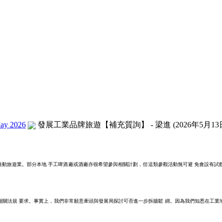
ay 2026
發展工業品牌旅遊【補充質詢】 - 梁進 (2026年5月13
推動旅遊業。部分本地 手工啤酒廠或酒廠亦很希望參與相關計劃，但這類參觀活動無可避 免會設有
相關法規 要求。事實上，我們非常願意牽頭與發展局探討可否進一步拆牆鬆 綁。因為我們知悉在工業