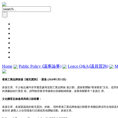
Home
Public Policy (議事論事)
Legco Q&A(議員質詢)
M
發展工業品牌旅遊【補充質詢】 - 梁進 (2026年5月13日)
多謝主席。不少食品廠均非常樂意參與這類工業品牌旅 遊計劃，讓旅客體驗“香港製造”文化，從而
的酒廠紛紛打退堂 鼓。請問政府會否考慮推出拆牆鬆綁措施，放寬有關要求？多謝主 席。
文化體育及旅遊局局長口頭答覆：
多謝主席，多謝梁議員的補充質詢。的確， 現時香港工業品牌旅遊計劃要求有關品牌須符合地契及
會安排 參觀人士在現場進行試酒或其他體驗活動。多謝主席。