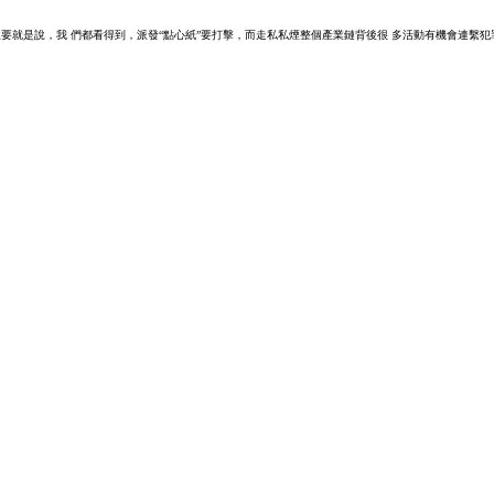
要就是說，我 們都看得到，派發“點心紙”要打擊，而走私私煙整個產業鏈背後很 多活動有機會連繫