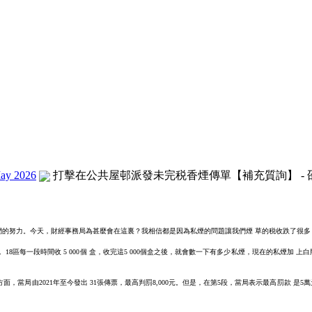
ay 2026
打擊在公共屋邨派發未完税香煙傳單【補充質詢】 - 邵家輝
們的努力。今天，財經事務局為甚麼會在這裏？我相信都是因為私煙的問題讓我們煙 草的税收跌了很多
區每一段時間收 5 000個 盒，收完這5 000個盒之後，就會數一下有多少私煙，現在的私煙加 上
面，當局由2021年至今發出 31張傳票，最高判罰8,000元。但是，在第5段，當局表示最高罰款 