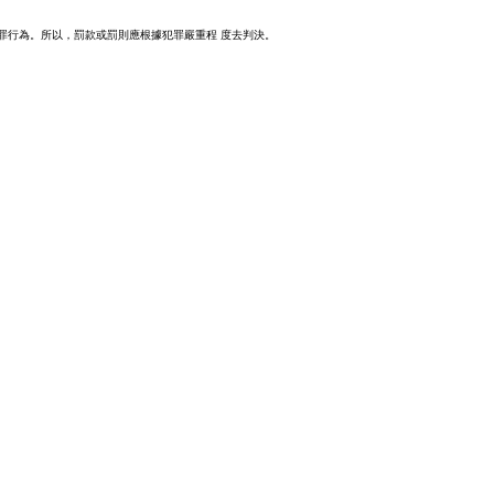
犯罪行為。所以，罰款或罰則應根據犯罪嚴重程 度去判決。