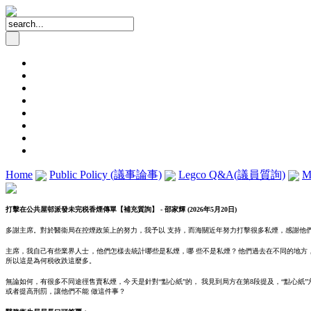
Home
Public Policy (議事論事)
Legco Q&A(議員質詢)
M
打擊在公共屋邨派發未完税香煙傳單【補充質詢】 - 邵家輝 (2026年5月20日)
多謝主席。對於醫衞局在控煙政策上的努力，我予以 支持，而海關近年努力打擊很多私煙，感謝他
主席，我自己有些業界人士，他們怎樣去統計哪些是私煙，哪 些不是私煙？他們過去在不同的地方， 18
所以這是為何税收跌這麼多。
無論如何，有很多不同途徑售賣私煙，今天是針對“點心紙”的， 我見到局方在第8段提及，“點心紙”方
或者提高刑罰，讓他們不能 做這件事？