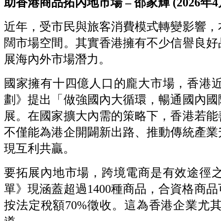
助香港商品拓內地市場
–
邵家輝
(2026
年
4
近年，受市民與旅客消費模式轉變影響，
闊市場空間。其實香港擁有不少信譽良好
展海內外市場潛力。
國家擁有十四億人口的龐大市場，香港
劃》提出「做強國內大循環，暢通國內國
展。在國家擴大內需的策略下，香港若能
不僅能為港企開闢新出路、推動傳統產業
現互利共贏。
要拓展內地市場，跨境電商是有效途徑
單》現涵蓋超過
1400
種商品，合資格商品
按法定稅額
70%
徵收。這為香港企業尤