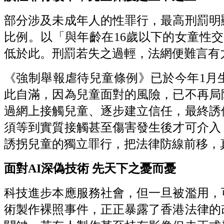
部分涉及未成年人的性罪行，最高刑罰明
比例。以「與年齡在16歲以下的女童性
低於此。刑罰若失之過輕，法網便難言有
《強制舉報虐待兒童條例》已於今年1月
此自滿，因為兒童面對的風險，已不再局
過網上接觸兒童、逐步建立信任，最終誘
須等到實質接觸甚至傷害發生後才可介入
誘拐兒童的獨立罪行，把法律防線前移，
面對AI
深偽技術
先天下之憂而憂
科技進步本應服務社會，但一旦被濫用，
術製作裸照事件，正正暴露了香港法律的