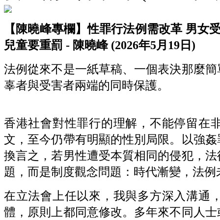
【陳曉峰專欄】性罪行法例需改革
男女
兒童要重罰 -
陳曉峰 (2026
年5
月19
日)
法例從來不是一紙草稿、一個表決那麼簡
辜者與受害者兩端的同時保護。
香港社會對性罪行的理解，不能停留在
文，至今仍帶有明顯的性別局限。以強姦
換言之，若男性遭受本質相同的侵犯，法
題，而是制度觀念問題：時代漸變，法例
在立法會上任以來，我與多方深入溝通
體，原則上都同意修改。多年來不同人士