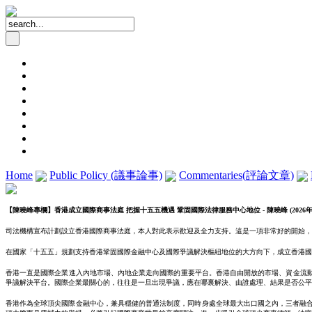
Home
Public Policy (議事論事)
Commentaries(評論文章)
【陳曉峰專欄】香港成立國際商事法庭
把握十五五機遇
鞏固國際法律服務中心地位
-
陳曉峰
(2026
司法機構宣布計劃設立香港國際商事法庭，本人對此表示歡迎及全力支持。這是一項非常好的開始，
在國家「十五五」規劃支持香港鞏固國際金融中心及國際爭議解決樞紐地位的大方向下，成立香港國
香港一直是國際企業進入內地市場、內地企業走向國際的重要平台。香港自由開放的市場、資金流
爭議解決平台。國際企業最關心的，往往是一旦出現爭議，應在哪裏解決、由誰處理、結果是否公平
香港作為全球頂尖國際金融中心，兼具穩健的普通法制度，同時身處全球最大出口國之內，三者融合