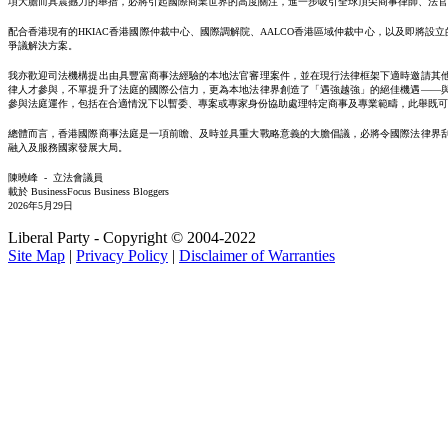
項大膽而具震撼力的舉措，必將引起國際商業世界的高度關注，進一步吸引全球頂尖商事律師、法官
配合香港現有的HKIAC香港國際仲裁中心、國際調解院、AALCO香港區域仲裁中心，以及即將設
爭議解決方案。
我亦歡迎司法機構提出由具豐富商事法經驗的本地法官審理案件，並在現行法律框架下適時邀請其
律人才參與，不單提升了法庭的國際公信力，更為本地法律界創造了「遇強越強」的絕佳機遇——
參與法庭運作，包括在合適情況下以暫委、專案或專家身份協助處理特定商事及專業範疇，此舉既可
總體而言，香港國際商事法庭是一項前瞻、及時並具重大戰略意義的大膽倡議，必將令國際法律界
融入及服務國家發展大局。
陳曉峰 - 立法會議員
載於 BusinessFocus Business Bloggers
2026年5月29日
Liberal Party - Copyright © 2004-2022
Site Map
|
Privacy Policy
|
Disclaimer of Warranties