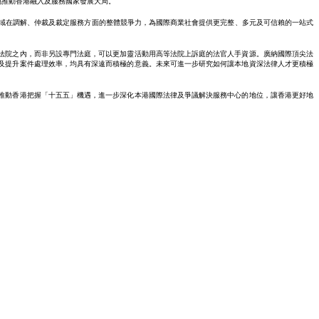
地推動香港融入及服務國家發展大局。
整個區域在調解、仲裁及裁定服務方面的整體競爭力，為國際商業社會提供更完整、多元及可信賴的一站式
法院之內，而非另設專門法庭，可以更加靈活動用高等法院上訴庭的法官人手資源。廣納國際頂尖法
及提升案件處理效率，均具有深遠而積極的意義。未來可進一步研究如何讓本地資深法律人才更積極
推動香港把握「十五五」機遇，進一步深化本港國際法律及爭議解決服務中心的地位，讓香港更好地