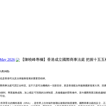
May 2026
【陳曉峰專欄】香港成立國際商事法庭 把握十五五機遇 鞏
年
5
月
29
日
)
也是香港司法及法律服務發展的重要里程碑。
際商事法庭可謂正合時宜。這不只是司法機構的一項新安排，更是香港配合和服務國家發展大局、回
動便利、專業服務成熟，加上穩定可預期的法律制度，具備優越的營商條件。當今國際商業活動愈趨複
可信。
所孕育出的獨特基因（DNA），是世界上任何城市都難以複製的制度優勢。國際商事法庭的設立，