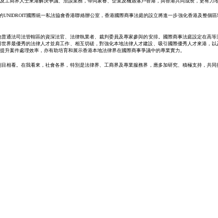
及工商界人士來港解決爭議、洽談業務，帶同家眷、企業及機遇落戶香港，與香港共同成長，更有力
立的UNIDROIT國際統一私法協會香港聯絡辦公室，香港國際商事法庭的設立將進一步強化香港及
他普通法司法管轄區的資深法官、法律執業者、裁判委員及專家參與的安排。國際商事法庭設定在高等
與世界最優秀的法律人才並肩工作、相互切磋，對強化本地法律人才建設、吸引國際優秀人才來港，以
提升案件處理效率，亦有助培育和展示香港本地法律界在國際商事爭議中的專業實力。
刮目相看。在我看來，社會各界，特別是法律界、工商界及專業服務界，應多加研究、積極支持，共同