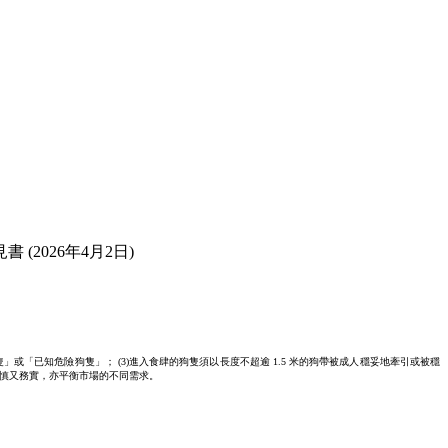
(2026年4月2日)
或「已知危險狗隻」； (3)進入食肆的狗隻須以長度不超逾 1.5 米的狗帶被成人穩妥地牽引或被穩
審慎又務實，亦平衡市場的不同需求。