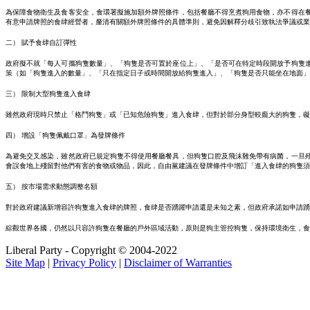
為保障食物衛生及食客安全，食環署擬施加額外牌照條件，包括餐廳不得烹煮狗用食物，亦不得在
有意申請牌照的食肆經營者，釐清有關額外牌照條件的具體準則，避免因解釋分歧引致執法爭議或業
二） 賦予食肆自訂彈性
政府擬不就「每人可攜狗隻數量」、「狗隻是否可置於座位上」、「是否可在特定時段開放予狗隻
策（如「狗隻進入的數量」、「只在指定日子或時間開放給狗隻進入」、「狗隻是否只能坐在地面」
三） 限制大型狗隻進入食肆
雖然政府現時只禁止「格鬥狗隻」或「已知危險狗隻」進入食肆，但對於部分身型較龐大的狗隻，礙
四） 增設「狗隻佩戴口罩」為發牌條件
為避免交叉感染，雖然政府已規定狗隻不得使用餐廳餐具，但狗隻口腔及飛沫難免帶有病菌，一旦
會誤食地上殘留對他們有害的食物或物品，因此，自由黨建議在發牌條件中增訂「進入食肆的狗隻須
五） 按市場需求動態調整名額
對於政府建議新增容許狗隻進入食肆的牌照，食肆是否踴躍申請還是未知之素，但政府承諾如申請踴
綜觀世界各國，仍然以只容許狗隻在餐廳的戶外區域活動，原則是狗主管控狗隻，保持環境衛生，食
Liberal Party - Copyright © 2004-2022
Site Map
|
Privacy Policy
|
Disclaimer of Warranties