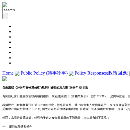
Home
Public Policy (議事論事)
Policy Responses(政策回應)
自由黨就《
2026
年食物業
(
修訂
)
規例》提交的意見書
(2026
年
4
月
2
日
)
為回應社會日益重視寵物共融的趨勢，政府建議修訂《食物業規例》（第132X章），是與時並進，
根據現行《食物業規例》第10B條的規定，除導盲犬外，禁止狗隻進入食物業處所。今次政府放寬規例，
妥地綁在固定附着物上；及 (4) 狗隻在處於該食物業處所的任何時間，均不得處於食物室，是以
然而，為完善政策細節，針對狗隻進入食物業處所的實際操作，自由黨有以下意見：
一） 釐清額外牌照條件