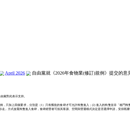
April 2026
自由黨就《2026年食物業(修訂)規例》提交的意見書 
自由黨對此表示支持。
只加上四個要求，分別是（1）只有獲批的食肆才可允許狗隻進入；(2) 進入的狗隻並非「格鬥狗隻」
「小步走」方式放寬狗隻進入食肆，食肆經營者可按其客源、空間與營運模式決定是否選擇申請，安排既