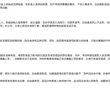
餐桌上加熱或烹調食物；至於進入食肆的狗隻，則不得使用餐廳的餐具、不得上餐桌等。自由黨歡迎政
界誤解。
進入」等細節納入發牌條件，改以編製「良好作業及行為指引」供業界參考，自由黨原則上不反對。但
等）作公布，方便公眾預先查閲了解，避免對攜帶狗隻的顧客造成不便。
於其體型及較難控制，除非食肆有足夠空間，否則，政府應考慮身型較龐大的狗隻，只能在餐廳的戶
殘留於桌椅表面，增加對免疫力較弱的兒童及長者受感染的潛在風險；另外，有些狗隻或會對人多及嘈
佩戴口罩」，有關要求並不是新例，現時狗隻乘搭渡輪已有須佩戴口罩的要求，社會已有接受基礎，
躍，將於六個月後增加名額，自由黨是歡迎。但建議新增名額可直接分配予「曾申請但未中籤」的食
肆經營者有最終決定權。自由黨希望，當容許狗隻進入食肆推行時，必須同步加强公眾教育，提醒狗