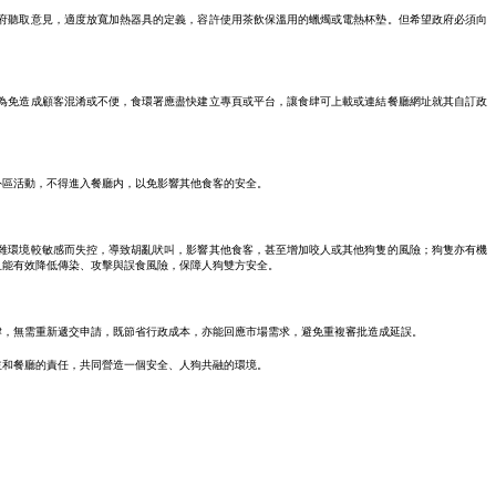
府聽取意見，適度放寬加熱器具的定義，容許使用茶飲保溫用的蠟燭或電熱杯墊。但希望政府必須向
為免造成顧客混淆或不便，食環署應盡快建立專頁或平台，讓食肆可上載或連結餐廳網址就其自訂政
外區活動，不得進入餐廳内，以免影響其他食客的安全。
雜環境較敏感而失控，導致胡亂吠叫，影響其他食客，甚至增加咬人或其他狗隻的風險；狗隻亦有機
且能有效降低傳染、攻擊與誤食風險，保障人狗雙方安全。
肆，無需重新遞交申請，既節省行政成本，亦能回應市場需求，避免重複審批造成延誤。
主和餐廳的責任，共同營造一個安全、人狗共融的環境。