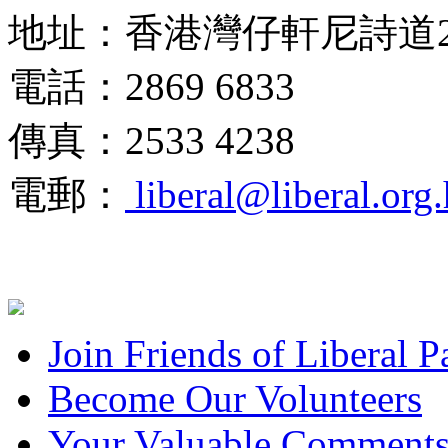
地址：香港灣仔軒尼詩道2
電話：2869 6833
傳真：2533 4238
電郵：
liberal@liberal.org
Join Friends of Liberal P
Become Our Volunteers
Your Valuable Comment