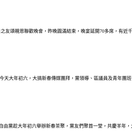
一度的自由之友頌親恩聯歡晚會，昨晚圓滿結束，晚宴延開70多席，有
，自由黨趁今天大年初六，大搞新春傳媒團拜，黨領導、區議員及青年
ar！羊年來臨，自由黨趁大年初六舉辦新春茶聚，黨友們聚首一堂，共慶