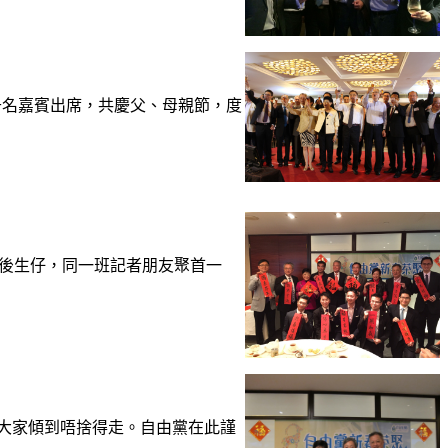
近千名嘉賓出席，共慶父、母親節，度
團班後生仔，同一班記者朋友聚首一
羊年，大家傾到唔捨得走。自由黨在此謹