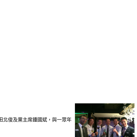
譽主席田北俊及黨主席鍾國斌，與一眾年