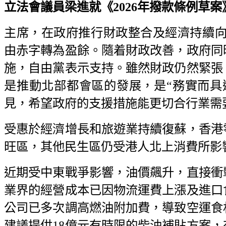
立法會議員梁進就《2026年撥款條例草案》二
主席，在政府推行財政整合及經濟持續向
由赤字轉為盈餘。隨着財政改善，政府同
施，自由黨表示支持。雖然財政仍然緊張
是推動北部都會區的發展，是“務實而具
見，希望政府的支援措施能更切合行業需
受惠於經濟增長和旅遊業持續復蘇，香港
旺區，其他民生區仍受港人北上消費所影
近期受中東戰爭影響，油價飆升，直接衝
業界的經營成本已因物流運費上漲及進口
公司已多次調高燃油附加費，導致空運食
建議提供18億元有時限的柴油補貼方案