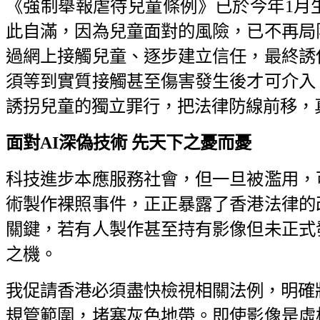
《強制舉報虐待兒童條例》已於今年1月
此自滿，因為兒童面對的風險，已不再局
過網上接觸兒童、逐步建立信任，最終誘
須等到實質接觸甚至傷害發生後才可介入
誘拐兒童的獨立罪行，把法律防線前移，
面對AI
深偽技術
先天下之憂而憂
科技進步本應服務社會，但一旦被濫用，
術製作裸照事件，正正暴露了香港法律的
關鍵，若有人製作甚至持有影像但未正式
之機。
我促請香港必須盡快檢視相關法例，明確
規管範圍，堵塞灰色地帶。即使影像是虛