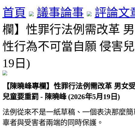
首頁
議事論事
評論文
欄】性罪行法例需改革 
性行為不可當自願 侵害兒童要
19日)
【陳曉峰專欄】性罪行法例需改革
男女
兒童要重罰 -
陳曉峰 (2026
年5
月19
日)
法例從來不是一紙草稿、一個表決那麼簡
辜者與受害者兩端的同時保護。