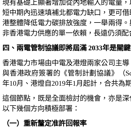
現有基礎上顯著增加從內地輸入的電量，
短中期內迅速填補北都電力缺口，更可借
港整體降低電力碳排放強度，一舉兩得。
非香港電力供應的單一依賴，長遠仍須配
四、兩電管制協議即將屆滿 2033
年是關鍵
香港電力市場由中電及港燈兩家公司主導
與香港政府簽署的《管制計劃協議》（Scheme of
年10月、港燈自2019年1月起計，合共為期
這個節點，既是全面檢討的機會，亦是深
以下幾個方向積極部署：
（一）重新釐定准許回報率