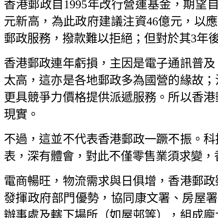
香港郵政自
1995
年改行營運基金，期望
元新高，為此政府建議注資
46
億元，以應
郵政服務，撥款難以拒絕；但對於其
3
年
香港郵政連年虧損，主因是電子通訊普及
太高，這亦是各地郵政多為國營的緣故；
更具競爭力價格提供派遞服務。所以香港
現實。
不過，這並不代表香港郵政一蹶不振。科
表，深有體會，對此不僅零售業須求變，
電商暢旺，物流需求與日俱增，香港郵政
發揮政府部門優勢，協同康文署、房屋署
辦事處及轄下場所（如屋邨等），組成龐