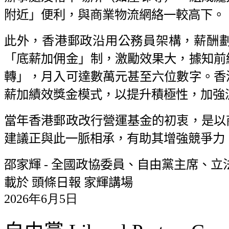
附近」便利，與商業物流網絡一較高下。
此外，香港郵政沿用公務員架構，薪酬
「底薪加佣金」制，激勵效果大，據知前
轉」，月入可達數萬元甚至六位數字。香
薪加績效獎金模式，以提升積極性，加強
當年香港郵政改行營運基金的初衷，是以
建議正與此一脈相承，有助其增強競爭力
邵家輝
-
全國政協委員、自由黨主席、立
載於
頭條日報
家輝講場
2026
年
6
月
5
日