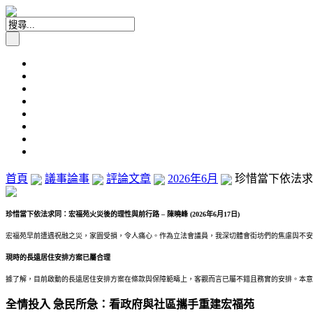
首頁
議事論事
評論文章
2026年6月
珍惜當下依法求同
珍惜當下依法求同：宏福苑火災後的理性與前行路 –
陳曉峰 (2026
年6
月17
日)
宏福苑早前遭遇祝融之災，家園受損，令人痛心。作為立法會議員，我深切體會街坊們的焦慮與不安
現時的長遠居住安排方案已屬合理
據了解，目前啟動的長遠居住安排方案在條款與保障範疇上，客觀而言已屬不錯且務實的安排。本意
全情投入
急民所急：看政府與社區攜手重建宏福苑