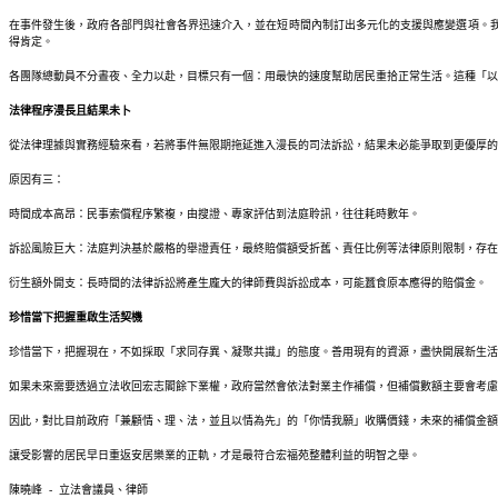
在事件發生後，政府各部門與社會各界迅速介入，並在短時間內制訂出多元化的支援與應變選項。
得肯定。
各團隊總動員不分晝夜、全力以赴，目標只有一個：用最快的速度幫助居民重拾正常生活。這種「以
法律程序漫長且結果未卜
從法律理據與實務經驗來看，若將事件無限期拖延進入漫長的司法訴訟，結果未必能爭取到更優厚的
原因有三：
時間成本高昂：民事索償程序繁複，由搜證、專家評估到法庭聆訊，往往耗時數年。
訴訟風險巨大：法庭判決基於嚴格的舉證責任，最終賠償額受折舊、責任比例等法律原則限制，存在
衍生額外開支：長時間的法律訴訟將產生龐大的律師費與訴訟成本，可能蠶食原本應得的賠償金。
珍惜當下把握重啟生活契機
珍惜當下，把握現在，不如採取「求同存異、凝聚共識」的態度。善用現有的資源，盡快開展新生活
如果未來需要透過立法收回宏志閣餘下業權，政府當然會依法對業主作補償，但補償數額主要會考慮
因此，對比目前政府「兼顧情、理、法，並且以情為先」的「你情我願」收購價錢，未來的補償金額
讓受影響的居民早日重返安居樂業的正軌，才是最符合宏福苑整體利益的明智之舉。
陳曉峰 - 立法會議員、律師