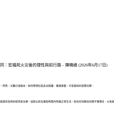
：宏福苑火災後的理性與前行路 – 陳曉峰 (2026年6月17日)
。然而，災難已成過去，如何帶領社區走出陰霾、重建家園，才是當前的首要任務。
是提供及時的經濟安全網，協助災民在最短時間內恢復正常生活。街坊切勿輕信坊間不實傳言，以免