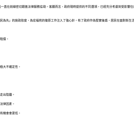
我一直在前線密切跟進法律服務協助。客觀而言，政府現時提供的不同選項，已經充分考慮到受影響住
民為先」的施政態度，為宏福苑的復原工作注入了強心針。有了政府作為堅實後盾，居民在面對新生
賠償。
極大不確定性。
走出陰霾。
法律因素。
有機會會更低。