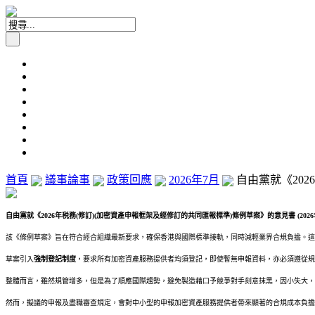
首頁
議事論事
政策回應
2026年7月
自由黨就《202
自由黨就《
2026
年税務
(
修訂
)(
加密資產申報框架及經修訂的共同匯報標準
)
條例草案》的意見書
(2026
該《條例草案》旨在符合經合組織最新要求，確保香港與國際標準接軌，同時減輕業界合規負擔。這
草案引入
強制登記制度
，要求所有加密資產服務提供者均須登記，即使暫無申報資料，亦必須遵從規
整體而言，雖然規管增多，但是為了順應國際趨勢，避免製造藉口予競爭對手刻意抹黑，因小失大，
然而，擬議的申報及盡職審查規定，會對中小型的申報加密資產服務提供者帶來顯著的合規成本負擔