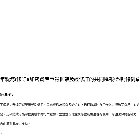
6年税務(修訂)(加密資產申報框架及經修訂的共同匯報標準)條例草案》
年
7
月
2
日
)
不僅能提升加密資產服務提供者、金融機構及投資者的信心，也有助鞏固香港作為區域數字資產中心
定。此舉讓政府能掌握更精準的行業數據，並透過新增違規懲處及加強現有罰則，增強法律的阻嚇力
自由黨對此表示支持。
。