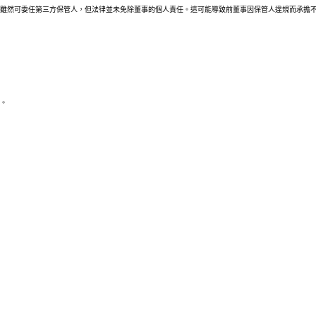
雖然可委任第三方保管人，但法律並未免除董事的個人責任。這可能導致前董事因保管人違規而承擔
。