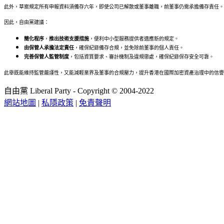
此外，草案規定所有申報資料須備存六年，即使公司已解散或董事離職，前董事仍需承擔備存責任。
因此，自由黨建議：
簡化程序
，
推出技術支援措施
，便利中小型服務提供者適應新的規定。
由保管人承擔法定責任
，確保紀錄備存合規，並免除前董事的個人責任。
完善保管人監管制度
，包括資質要求、審計機制及違規懲處，確保紀錄保存安全可靠。
此舉既能維持監管嚴謹性，又能減輕業界及董事的合規壓力，提升香港在國際加密資產治理中的信譽
自由黨 Liberal Party - Copyright © 2004-2022
網站地圖
|
私隱政策
|
免責聲明