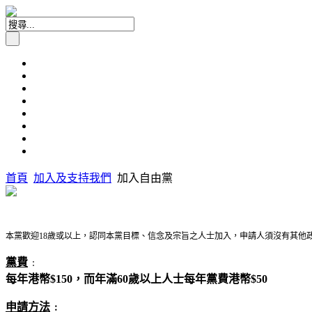
首頁
加入及支持我們
加入自由黨
本黨歡迎18歲或以上，認同本黨目標、信念及宗旨之人士加入，申請人須沒有其他
黨費
﹕
每年港幣$150，而年滿60歲以上人士每年黨費港幣$50
申請方法
﹕