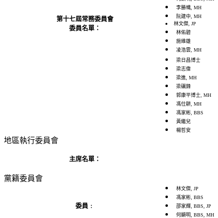
李勝幟, MH
阮建中, MH
第十七屆常務委員會
林文傑, JP
委員名單：
林佑碧
施維雄
凌浩雲
, MH
梁日昌博士
梁志偉
梁進, MH
梁礪鋒
郭康平博士, MH
馮仕耕, MH
馮家彬, BBS
黃繼兒
楊哲安
地區執行委員會
主席名單：
黨籍委員會
林文傑, JP
馮家彬, BBS
委員﹕
邵家輝, BBS, JP
何顯明, BBS, MH