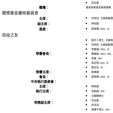
梁志偉
職權：
接見新黨員及黨員事務
關懷基金審核委員會
主席：
何世柱, 大紫荊勳賢, 
副主席：
林佑碧
委員：
邵家輝, BBS, JP
自由之友
張宇人博士, 大紫荊勳賢
何世柱, 大紫荊勳賢, 
李鎮強, BBS, JP
榮譽會長：
陳曉峰, BBS, MH, 
梁進, MH
易志明 GBS, JP
蔡志忠, JP
榮譽主席：
施維雄
會長：
邵家輝, BBS, JP
中央執行委員會：
主席：
林佑碧
執行主席：
伍凱誠, MH
王靜嫻博士
何志堅
常務副主席：
許淳淳
郭康平博士, MH