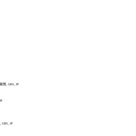
, GBS, JP
JP
GBS, JP