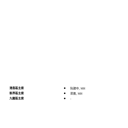
港島區主席
阮建中, MH
新界區主席
梁進, MH
九龍區主席
-