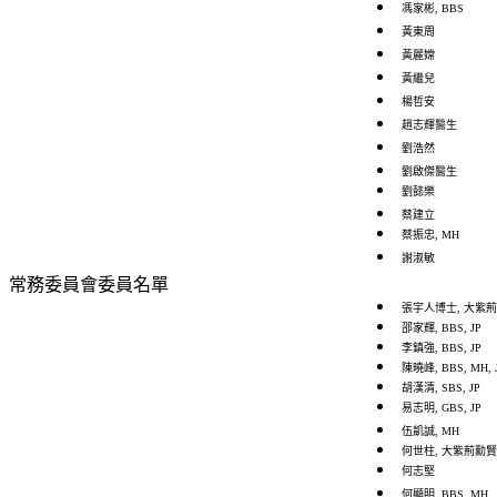
馮家彬, BBS
黃東周
黃麗嫦
黃繼兒
楊哲安
趙志輝醫生
劉浩然
劉啟傑醫生
劉懿樂
蔡建立
蔡振忠, MH
謝淑敏
常務委員會委員名單
張宇人博士, 大紫荊勳賢
邵家輝, BBS, JP
李鎮強, BBS, JP
陳曉峰, BBS, MH, 
胡漢清, SBS, JP
易志明, GBS, JP
伍凱誠, MH
何世柱, 大紫荊勳賢, 
何志堅
何顯明, BBS, MH