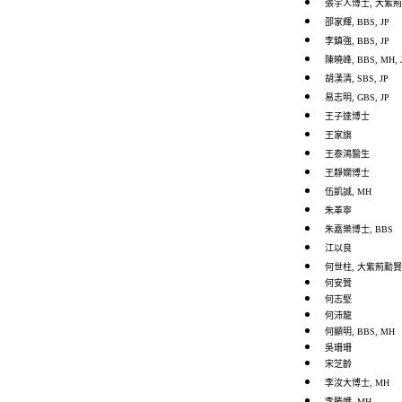
張宇人博士, 大紫荊勳賢
邵家輝, BBS, JP
李鎮強, BBS, JP
陳曉峰, BBS, MH, 
胡漢清, SBS, JP
易志明, GBS, JP
王子達博士
王家旗
王泰鴻醫生
王靜嫻博士
伍凱誠, MH
朱革寧
朱嘉樂博士, BBS
江以良
何世柱, 大紫荊勳賢, 
何安贊
何志堅
何沛龍
何顯明, BBS, MH
吳珊珊
宋芝齡
李汝大博士, MH
李勝幟, MH