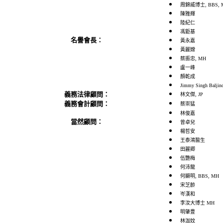
周錦威博士, BBS, 
陳雅輝
陸紀仁
馮鉅基
名譽會長：
黃永嘉
黃麗嫦
蔡振忠, MH
盧一峰
顏乾成
Jimmy Singh Baljind
義務法律顧問：
林文傑, JP
義務會計顧問：
蔡崇猛
林俊嘉
當然顧問：
曾卓兒
楊哲安
王泰鴻醫生
田麗卿
伍艷梅
何沛龍
何顯明, BBS, MH
宋芝齡
岑漢和
李汝大博士 MH
明肇豊
林泇妏