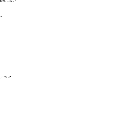
, GBS, JP
JP
GBS, JP