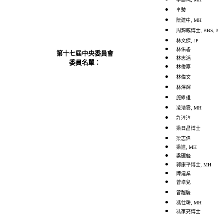
李駿
阮建中, MH
周錦威博士, BBS, 
林文傑, JP
林佑碧
第十七屆中央委員會
林志滔
委員名單：
林俊嘉
林偉文
林澤輝
施維雄
凌浩雲
, MH
許淳淳
梁日昌博士
梁志偉
梁進, MH
梁礪鋒
郭康平博士, MH
陳建業
曾卓兒
曾超慶
馮仕耕, MH
馮家亮博士