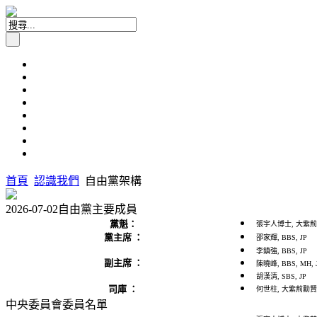
首頁
認識我們
自由黨架構
2026-07-02自由黨主要成員
黨魁：
張宇人博士, 大紫荊勳賢
黨主席 ：
邵家輝, BBS, JP
李鎮強, BBS, JP
副主席 ：
陳曉峰, BBS, MH, 
胡漢清, SBS, JP
司庫 ：
何世柱, 大紫荊勳賢, 
中央委員會委員名單