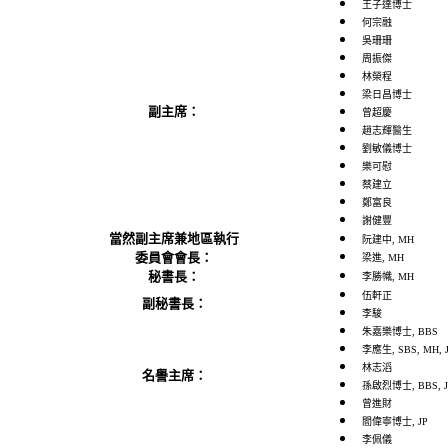
王子達博士
何宗融
吳珊珊
周振傑
林榮程
梁日昌博士
副主席：
曾超慶
趙志輝醫生
劉敏儀博士
樂可慰
蔡建立
鄭富良
謝健豐
當然副主席兼地區執行
阮建中, MH
委員會會長：
梁進, MH
秘書長：
李勝幟, MH
伍軒正
副秘書長：
李駿
朱嘉樂博士, BBS
李應生, SBS, MH, 
林志滔
名譽主席：
孫啟烈博士, BBS, J
曾進財
閻偉寧博士, JP
李佩儀