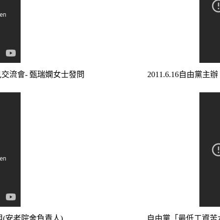
見交流會- 甄瑞嫻女士發問
2011.6.16自由黨
(安老院舍負責人)
自由黨「最低工資苦水