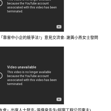
主辦「靠害中小企的競爭法?」意見交流會- 謝黃小燕女士發問
會」出席人士發言- 張偉泉先生(鋁窗工程公司東主)